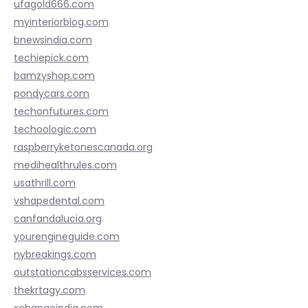
ufagold666.com
myinteriorblog.com
bnewsindia.com
techiepick.com
bamzyshop.com
pondycars.com
techonfutures.com
techoologic.com
raspberryketonescanada.org
medihealthrules.com
usathrill.com
vshapedental.com
canfandalucia.org
yourengineguide.com
nybreakings.com
outstationcabsservices.com
thekrtagy.com