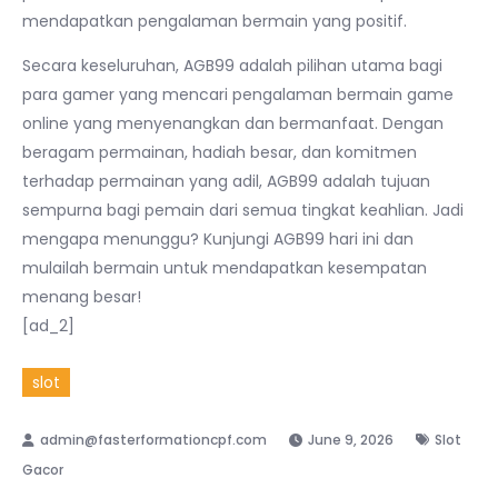
mendapatkan pengalaman bermain yang positif.
Secara keseluruhan, AGB99 adalah pilihan utama bagi
para gamer yang mencari pengalaman bermain game
online yang menyenangkan dan bermanfaat. Dengan
beragam permainan, hadiah besar, dan komitmen
terhadap permainan yang adil, AGB99 adalah tujuan
sempurna bagi pemain dari semua tingkat keahlian. Jadi
mengapa menunggu? Kunjungi AGB99 hari ini dan
mulailah bermain untuk mendapatkan kesempatan
menang besar!
[ad_2]
slot
June 9, 2026
Slot
Gacor