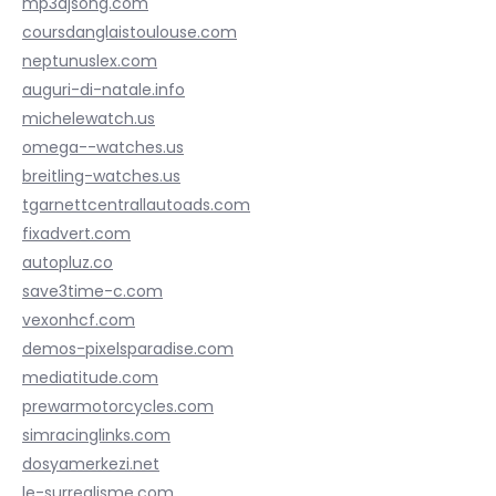
mp3djsong.com
coursdanglaistoulouse.com
neptunuslex.com
auguri-di-natale.info
michelewatch.us
omega--watches.us
breitling-watches.us
tgarnettcentrallautoads.com
fixadvert.com
autopluz.co
save3time-c.com
vexonhcf.com
demos-pixelsparadise.com
mediatitude.com
prewarmotorcycles.com
simracinglinks.com
dosyamerkezi.net
le-surrealisme.com