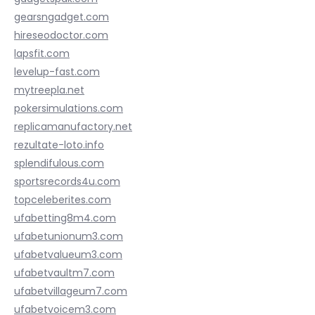
gearsngadget.com
hireseodoctor.com
lapsfit.com
levelup-fast.com
mytreepla.net
pokersimulations.com
replicamanufactory.net
rezultate-loto.info
splendifulous.com
sportsrecords4u.com
topceleberites.com
ufabetting8m4.com
ufabetunionum3.com
ufabetvalueum3.com
ufabetvaultm7.com
ufabetvillageum7.com
ufabetvoicem3.com