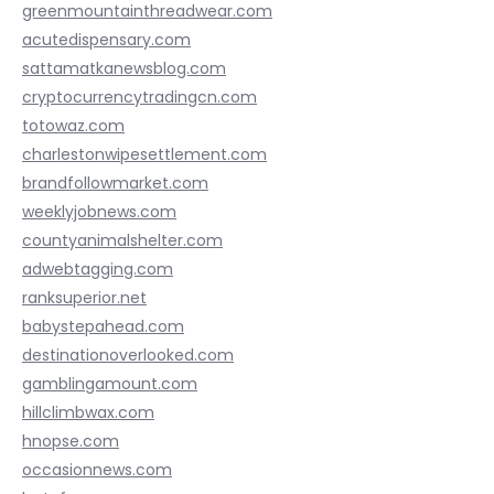
greenmountainthreadwear.com
acutedispensary.com
sattamatkanewsblog.com
cryptocurrencytradingcn.com
totowaz.com
charlestonwipesettlement.com
brandfollowmarket.com
weeklyjobnews.com
countyanimalshelter.com
adwebtagging.com
ranksuperior.net
babystepahead.com
destinationoverlooked.com
gamblingamount.com
hillclimbwax.com
hnopse.com
occasionnews.com