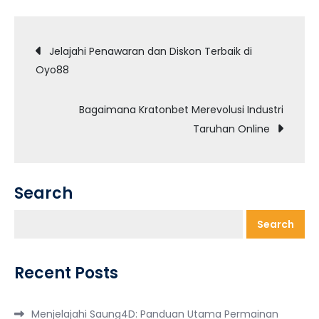
Post
Jelajahi Penawaran dan Diskon Terbaik di
Oyo88
navigation
Bagaimana Kratonbet Merevolusi Industri
Taruhan Online
Search
Search
Recent Posts
Menjelajahi Saung4D: Panduan Utama Permainan