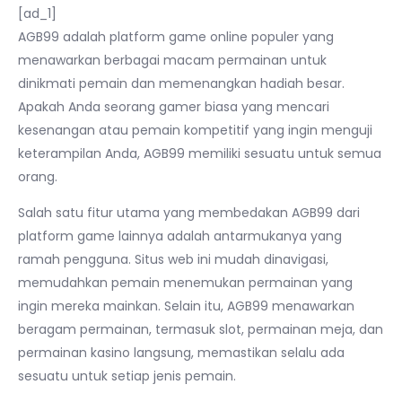
[ad_1]
AGB99 adalah platform game online populer yang
menawarkan berbagai macam permainan untuk
dinikmati pemain dan memenangkan hadiah besar.
Apakah Anda seorang gamer biasa yang mencari
kesenangan atau pemain kompetitif yang ingin menguji
keterampilan Anda, AGB99 memiliki sesuatu untuk semua
orang.
Salah satu fitur utama yang membedakan AGB99 dari
platform game lainnya adalah antarmukanya yang
ramah pengguna. Situs web ini mudah dinavigasi,
memudahkan pemain menemukan permainan yang
ingin mereka mainkan. Selain itu, AGB99 menawarkan
beragam permainan, termasuk slot, permainan meja, dan
permainan kasino langsung, memastikan selalu ada
sesuatu untuk setiap jenis pemain.