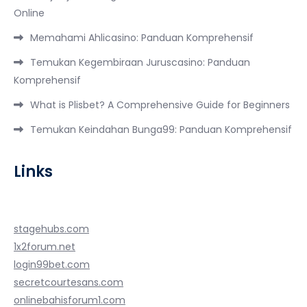
Online
Memahami Ahlicasino: Panduan Komprehensif
Temukan Kegembiraan Juruscasino: Panduan
Komprehensif
What is Plisbet? A Comprehensive Guide for Beginners
Temukan Keindahan Bunga99: Panduan Komprehensif
Links
stagehubs.com
1x2forum.net
login99bet.com
secretcourtesans.com
onlinebahisforum1.com