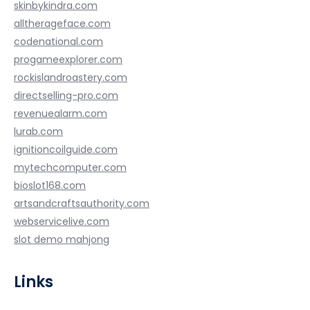
skinbykindra.com
alltherageface.com
codenational.com
progameexplorer.com
rockislandroastery.com
directselling-pro.com
revenuealarm.com
lurab.com
ignitioncoilguide.com
mytechcomputer.com
bioslot168.com
artsandcraftsauthority.com
webservicelive.com
slot demo mahjong
Links