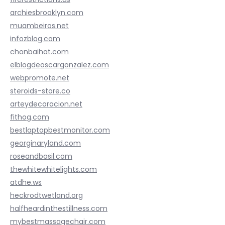
archiesbrooklyn.com
muambeiros.net
infozblog.com
chonbaihat.com
elblogdeoscargonzalez.com
webpromote.net
steroids-store.co
arteydecoracion.net
fithog.com
bestlaptopbestmonitor.com
georginaryland.com
roseandbasil.com
thewhitewhitelights.com
atdhe.ws
heckrodtwetland.org
halfheardinthestillness.com
mybestmassagechair.com