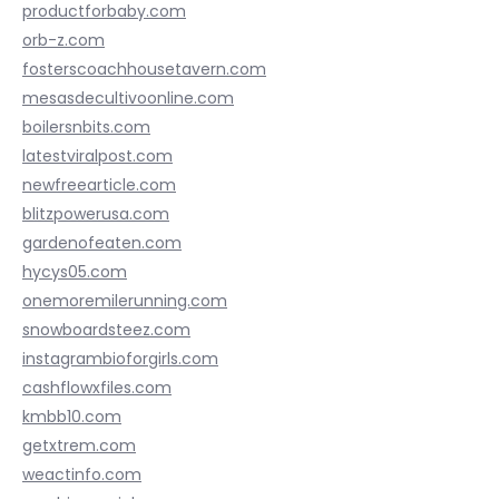
productforbaby.com
orb-z.com
fosterscoachhousetavern.com
mesasdecultivoonline.com
boilersnbits.com
latestviralpost.com
newfreearticle.com
blitzpowerusa.com
gardenofeaten.com
hycys05.com
onemoremilerunning.com
snowboardsteez.com
instagrambioforgirls.com
cashflowxfiles.com
kmbb10.com
getxtrem.com
weactinfo.com