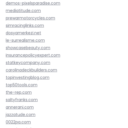
demos-pixelsparadise.com
mediatitude.com
prewarmotorcycles.com
simracinglinks.com
dosyamerkezi.net
le-surrealisme.com
showcasebeauty.com
insurancepolicyexpert.com
statkeycompany.com
carolinadeckbuilders.com
topinvestingblog.com
top50tools.com
the-rep.com
saltyfranks.com
annerani.com
jazzatude.com
0022pa.com