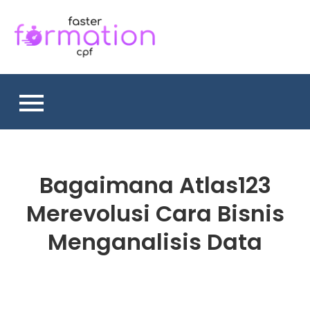
Skip
to
Slot Gacor Malam
content
Raih kemenangan besar
Ini dari PG Soft,
malam ini dengan slot X500
Slot X500 untuk
dari PG Soft tanpa risiko rugi.
Slot gacor ini menawarkan
Kemenangan
hasil yang memuaskan.
Tanpa Risiko
Bagaimana Atlas123
Merevolusi Cara Bisnis
Menganalisis Data