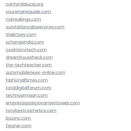
canfandalucia.org
yourengineguide.com
nybreakings.com
outstationcabsservices.com
thekrtagy.com
xchangeindia.com
coolmicrotech.com
dreamhousehack.com
the-techteacher.com
automobilenews-online.com
fashionalltimes.com
totaldigitalforum.com
technoarmaan.com
empresasposicionamientoweb.com
tonybestcosmetics.com
buzznc.com
fxjoiner.com