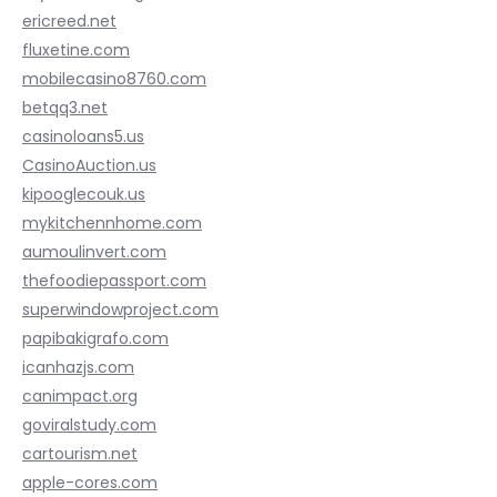
ericreed.net
fluxetine.com
mobilecasino8760.com
betqq3.net
casinoloans5.us
CasinoAuction.us
kipooglecouk.us
mykitchennhome.com
aumoulinvert.com
thefoodiepassport.com
superwindowproject.com
papibakigrafo.com
icanhazjs.com
canimpact.org
goviralstudy.com
cartourism.net
apple-cores.com