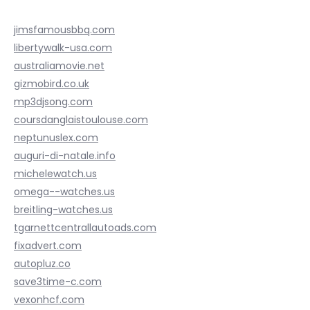
jimsfamousbbq.com
libertywalk-usa.com
australiamovie.net
gizmobird.co.uk
mp3djsong.com
coursdanglaistoulouse.com
neptunuslex.com
auguri-di-natale.info
michelewatch.us
omega--watches.us
breitling-watches.us
tgarnettcentrallautoads.com
fixadvert.com
autopluz.co
save3time-c.com
vexonhcf.com