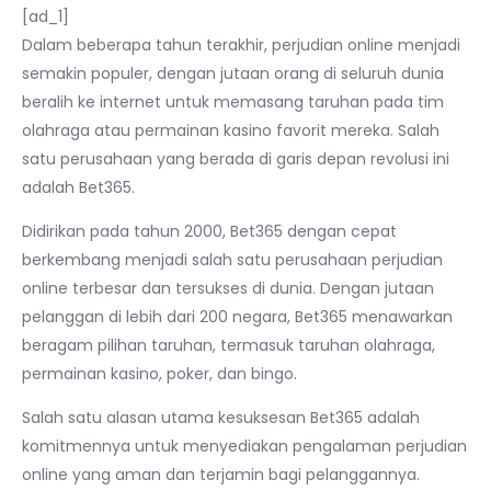
[ad_1]
Dalam beberapa tahun terakhir, perjudian online menjadi
semakin populer, dengan jutaan orang di seluruh dunia
beralih ke internet untuk memasang taruhan pada tim
olahraga atau permainan kasino favorit mereka. Salah
satu perusahaan yang berada di garis depan revolusi ini
adalah Bet365.
Didirikan pada tahun 2000, Bet365 dengan cepat
berkembang menjadi salah satu perusahaan perjudian
online terbesar dan tersukses di dunia. Dengan jutaan
pelanggan di lebih dari 200 negara, Bet365 menawarkan
beragam pilihan taruhan, termasuk taruhan olahraga,
permainan kasino, poker, dan bingo.
Salah satu alasan utama kesuksesan Bet365 adalah
komitmennya untuk menyediakan pengalaman perjudian
online yang aman dan terjamin bagi pelanggannya.