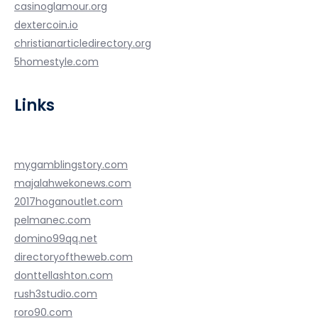
casinoglamour.org
dextercoin.io
christianarticledirectory.org
5homestyle.com
Links
mygamblingstory.com
majalahwekonews.com
2017hoganoutlet.com
pelmanec.com
domino99qq.net
directoryoftheweb.com
donttellashton.com
rush3studio.com
roro90.com