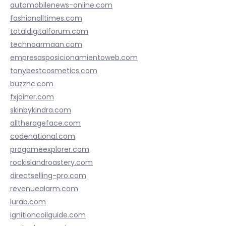
automobilenews-online.com
fashionalltimes.com
totaldigitalforum.com
technoarmaan.com
empresasposicionamientoweb.com
tonybestcosmetics.com
buzznc.com
fxjoiner.com
skinbykindra.com
alltherageface.com
codenational.com
progameexplorer.com
rockislandroastery.com
directselling-pro.com
revenuealarm.com
lurab.com
ignitioncoilguide.com