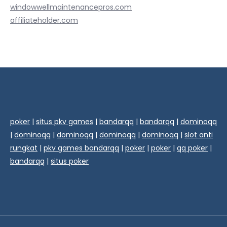
windowwellmaintenancepros.com
affiliateholder.com
poker
|
situs pkv games
|
bandarqq
|
bandarqq
|
dominoqq
|
dominoqq
|
dominoqq
|
dominoqq
|
dominoqq
|
slot anti
rungkat
|
pkv games bandarqq
|
poker
|
poker
|
qq poker
|
bandarqq
|
situs poker