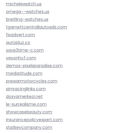
michelewatch.us
omega--watches.us
breitling-watches.us
tgarnettcentrallautoads.com
fixadvert.com
autopluz.co
save3time-c.com
vexonhcf.com
demos-pixelsparadise.com
mediatitude.com
prewarmotorcycles.com
simracinglinks.com
dosyamerkezi.net
le-surrealisme.com
showcasebeauty.com
insurancepolicyexpert.com
statkeycompany.com