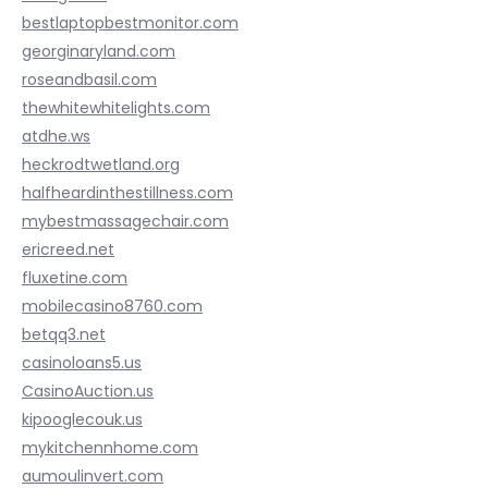
bestlaptopbestmonitor.com
georginaryland.com
roseandbasil.com
thewhitewhitelights.com
atdhe.ws
heckrodtwetland.org
halfheardinthestillness.com
mybestmassagechair.com
ericreed.net
fluxetine.com
mobilecasino8760.com
betqq3.net
casinoloans5.us
CasinoAuction.us
kipooglecouk.us
mykitchennhome.com
aumoulinvert.com