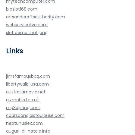
mytechcomputer.com
bioslot168.com
artsandcraftsauthority.com
webservicelive.com
slot demo mahjong
Links
jimsfamousbbq.com
libertywalk-usa.com
australiamovie.net
gizmobird.co.uk
mp3djsong.com
coursdanglaistoulouse.com
neptunuslex.com
auguri-di-natale.info