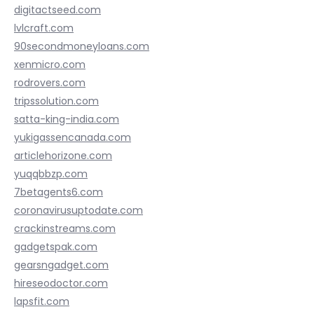
digitactseed.com
lvlcraft.com
90secondmoneyloans.com
xenmicro.com
rodrovers.com
tripssolution.com
satta-king-india.com
yukigassencanada.com
articlehorizone.com
yuqqbbzp.com
7betagents6.com
coronavirusuptodate.com
crackinstreams.com
gadgetspak.com
gearsngadget.com
hireseodoctor.com
lapsfit.com