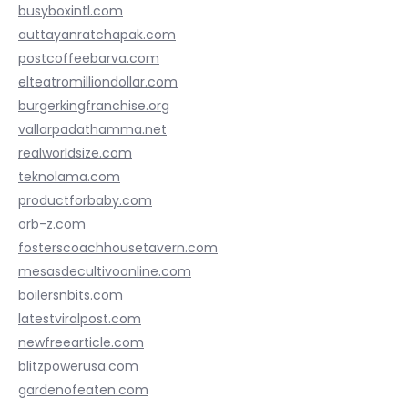
busyboxintl.com
auttayanratchapak.com
postcoffeebarva.com
elteatromilliondollar.com
burgerkingfranchise.org
vallarpadathamma.net
realworldsize.com
teknolama.com
productforbaby.com
orb-z.com
fosterscoachhousetavern.com
mesasdecultivoonline.com
boilersnbits.com
latestviralpost.com
newfreearticle.com
blitzpowerusa.com
gardenofeaten.com