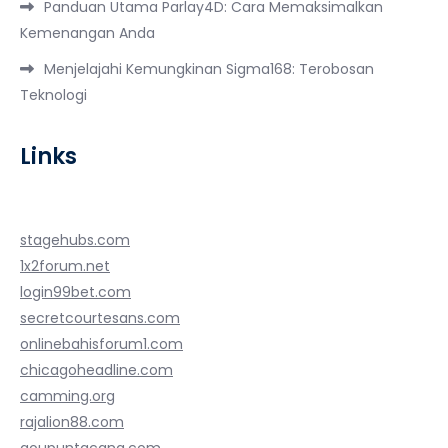
Panduan Utama Parlay4D: Cara Memaksimalkan
Kemenangan Anda
Menjelajahi Kemungkinan Sigma168: Terobosan
Teknologi
Links
stagehubs.com
1x2forum.net
login99bet.com
secretcourtesans.com
onlinebahisforum1.com
chicagoheadline.com
camming.org
rajalion88.com