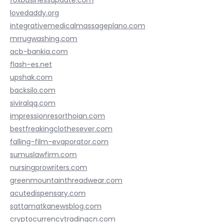
foxbusinessupdate.com
lovedaddy.org
integrativemedicalmassageplano.com
mrrugwashing.com
acb-bankia.com
flash-es.net
upshak.com
backsilo.com
siviralqq.com
impressionresorthoian.com
bestfreakingclothesever.com
falling-film-evaporator.com
sumuslawfirm.com
nursingprowriters.com
greenmountainthreadwear.com
acutedispensary.com
sattamatkanewsblog.com
cryptocurrencytradingcn.com