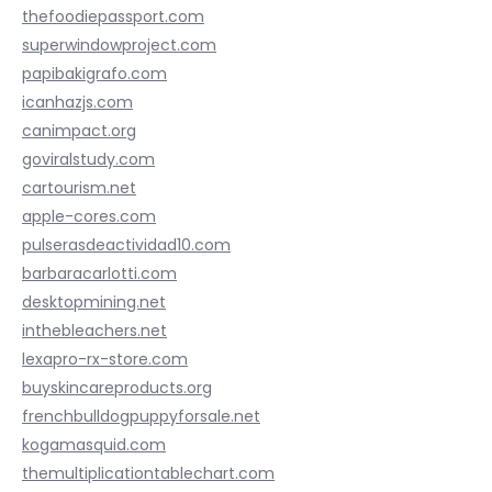
thefoodiepassport.com
superwindowproject.com
papibakigrafo.com
icanhazjs.com
canimpact.org
goviralstudy.com
cartourism.net
apple-cores.com
pulserasdeactividad10.com
barbaracarlotti.com
desktopmining.net
inthebleachers.net
lexapro-rx-store.com
buyskincareproducts.org
frenchbulldogpuppyforsale.net
kogamasquid.com
themultiplicationtablechart.com