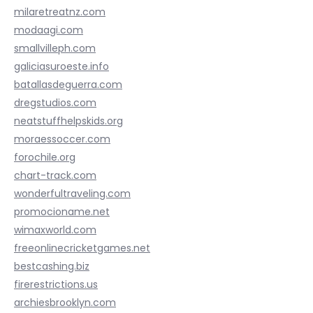
milaretreatnz.com
modaagi.com
smallvilleph.com
galiciasuroeste.info
batallasdeguerra.com
dregstudios.com
neatstuffhelpskids.org
moraessoccer.com
forochile.org
chart-track.com
wonderfultraveling.com
promocioname.net
wimaxworld.com
freeonlinecricketgames.net
bestcashing.biz
firerestrictions.us
archiesbrooklyn.com