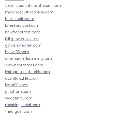
fosterscoachhousetavern.com
mesasdecultivoonline.com
boilersnbits.com
latestviralpost.com
newfreearticle.com
blitzpowerusa.com
gardenofeaten.com
hycys05.com
onemoremilerunning.com
snowboardsteez.com
instagrambioforgirls.com
cashflowxfiles.com
kmbb10.com
getxtrem.com
weactinfo.com
meshingsocial.com
thearguer.com