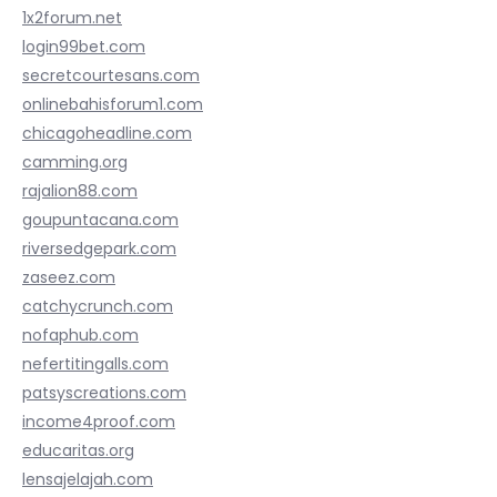
1x2forum.net
login99bet.com
secretcourtesans.com
onlinebahisforum1.com
chicagoheadline.com
camming.org
rajalion88.com
goupuntacana.com
riversedgepark.com
zaseez.com
catchycrunch.com
nofaphub.com
nefertitingalls.com
patsyscreations.com
income4proof.com
educaritas.org
lensajelajah.com