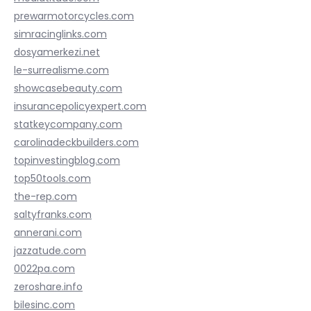
prewarmotorcycles.com
simracinglinks.com
dosyamerkezi.net
le-surrealisme.com
showcasebeauty.com
insurancepolicyexpert.com
statkeycompany.com
carolinadeckbuilders.com
topinvestingblog.com
top50tools.com
the-rep.com
saltyfranks.com
annerani.com
jazzatude.com
0022pa.com
zeroshare.info
bilesinc.com