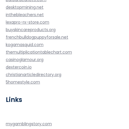
desktopmining.net
inthebleachers.net
lexapro-rx-store.com
buyskincareproducts.org
frenchbulldogpuppyforsale.net
kogamasquid.com
themultiplicationtablechart.com
casinoglamour.org
dextercoin.io
christianarticledirectory.org
5homestyle.com
Links
mygamblingstory.com