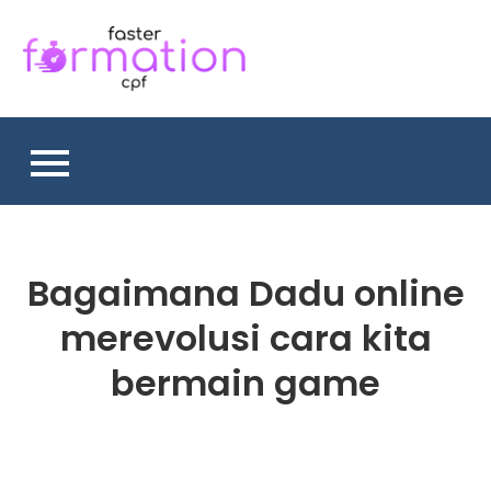
Skip
to
Slot Gacor Malam
content
Raih kemenangan besar
Ini dari PG Soft,
malam ini dengan slot X500
Slot X500 untuk
dari PG Soft tanpa risiko rugi.
Slot gacor ini menawarkan
Kemenangan
hasil yang memuaskan.
Tanpa Risiko
Bagaimana Dadu online
merevolusi cara kita
bermain game