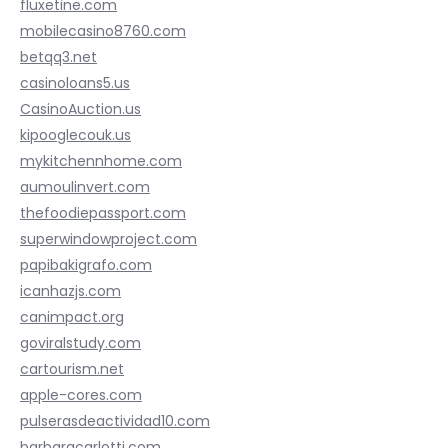
fluxetine.com
mobilecasino8760.com
betqq3.net
casinoloans5.us
CasinoAuction.us
kipooglecouk.us
mykitchennhome.com
aumoulinvert.com
thefoodiepassport.com
superwindowproject.com
papibakigrafo.com
icanhazjs.com
canimpact.org
goviralstudy.com
cartourism.net
apple-cores.com
pulserasdeactividad10.com
barbaracarlotti.com