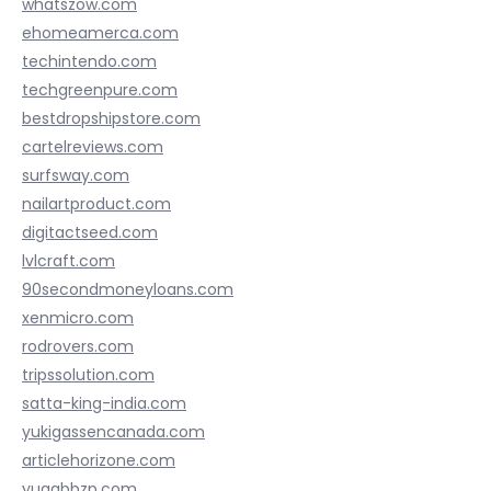
whatszow.com
ehomeamerca.com
techintendo.com
techgreenpure.com
bestdropshipstore.com
cartelreviews.com
surfsway.com
nailartproduct.com
digitactseed.com
lvlcraft.com
90secondmoneyloans.com
xenmicro.com
rodrovers.com
tripssolution.com
satta-king-india.com
yukigassencanada.com
articlehorizone.com
yuqqbbzp.com