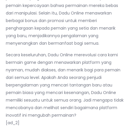
pemain kepercayaan bahwa permainan mereka bebas
dari manipulasi. Selain itu, Dadu Online menawarkan
berbagai bonus dan promosi untuk memberi
penghargaan kepada pemain yang setia dan menarik
yang baru, menjadikannya pengalaman yang
menyenangkan dan bermanfaat bagi semua.
Secara keseluruhan, Dadu Online merevolusi cara kami
bermain game dengan menawarkan platform yang
nyaman, mudah diakses, dan menarik bagi para pemain
dari semua level. Apakah Anda seorang penjudi
berpengalaman yang mencari tantangan baru atau
pemain biasa yang mencari kesenangan, Dadu Online
memiliki sesuatu untuk semua orang. Jadi mengapa tidak
mencobanya dan melihat sendiri bagaimana platform
inovatif ini mengubah permainan?
[ad_2]