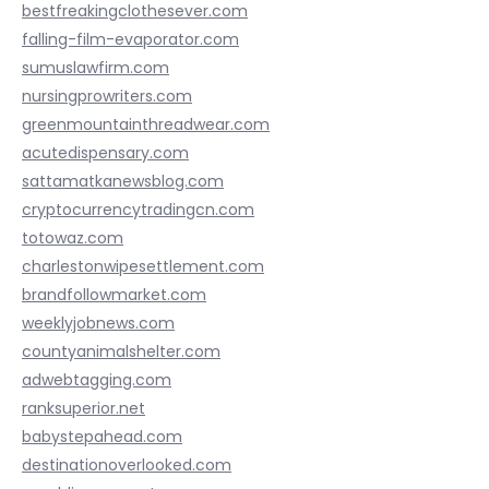
bestfreakingclothesever.com
falling-film-evaporator.com
sumuslawfirm.com
nursingprowriters.com
greenmountainthreadwear.com
acutedispensary.com
sattamatkanewsblog.com
cryptocurrencytradingcn.com
totowaz.com
charlestonwipesettlement.com
brandfollowmarket.com
weeklyjobnews.com
countyanimalshelter.com
adwebtagging.com
ranksuperior.net
babystepahead.com
destinationoverlooked.com