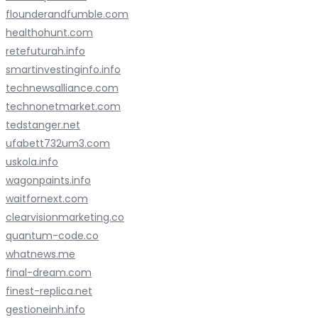
flounderandfumble.com
healthohunt.com
retefuturah.info
smartinvestinginfo.info
technewsalliance.com
technonetmarket.com
tedstanger.net
ufabett732um3.com
uskola.info
wagonpaints.info
waitfornext.com
clearvisionmarketing.co
quantum-code.co
whatnews.me
final-dream.com
finest-replica.net
gestioneinh.info