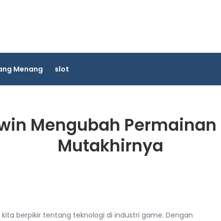
r Malam Ini dari PG Soft, Slot X5
sar malam ini dengan slot X500 dari PG Soft tanpa risiko rugi.
ang Menang
slot
in Mengubah Permainan 
Mutakhirnya
ta berpikir tentang teknologi di industri game. Dengan