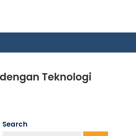
00 untuk Kemenangan Tanpa Risiko
 Slot gacor ini menawarkan hasil yang memuaskan.
dengan Teknologi
Search