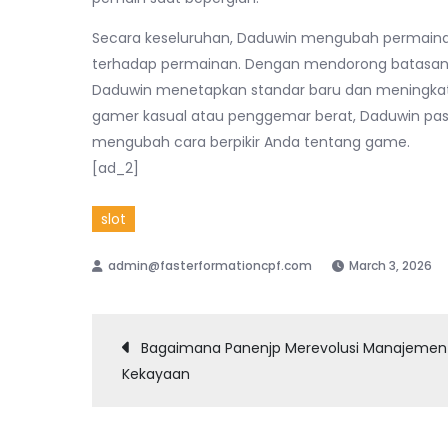
Secara keseluruhan, Daduwin mengubah permainan
terhadap permainan. Dengan mendorong batasan-
Daduwin menetapkan standar baru dan meningkat
gamer kasual atau penggemar berat, Daduwin past
mengubah cara berpikir Anda tentang game.
[ad_2]
slot
March 3, 2026
Post
Bagaimana Panenjp Merevolusi Manajemen
Kekayaan
navigation