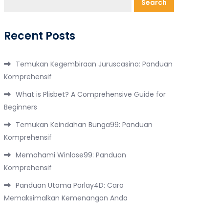
Search
Recent Posts
Temukan Kegembiraan Juruscasino: Panduan
Komprehensif
What is Plisbet? A Comprehensive Guide for
Beginners
Temukan Keindahan Bunga99: Panduan
Komprehensif
Memahami Winlose99: Panduan
Komprehensif
Panduan Utama Parlay4D: Cara
Memaksimalkan Kemenangan Anda