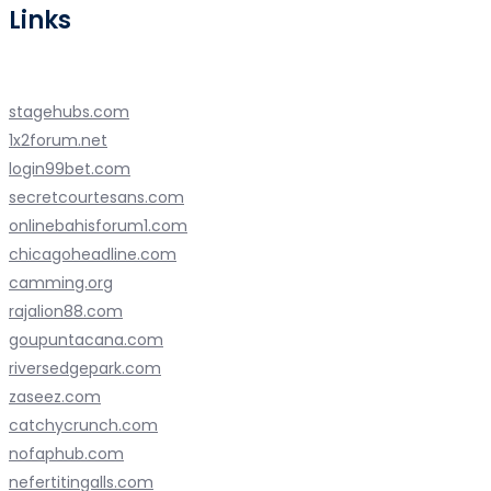
Links
stagehubs.com
1x2forum.net
login99bet.com
secretcourtesans.com
onlinebahisforum1.com
chicagoheadline.com
camming.org
rajalion88.com
goupuntacana.com
riversedgepark.com
zaseez.com
catchycrunch.com
nofaphub.com
nefertitingalls.com