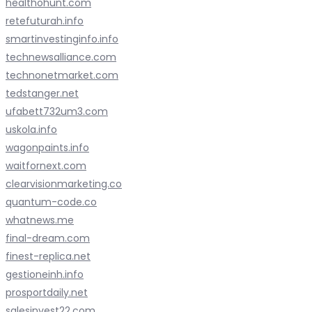
healthohunt.com
retefuturah.info
smartinvestinginfo.info
technewsalliance.com
technonetmarket.com
tedstanger.net
ufabett732um3.com
uskola.info
wagonpaints.info
waitfornext.com
clearvisionmarketing.co
quantum-code.co
whatnews.me
final-dream.com
finest-replica.net
gestioneinh.info
prosportdaily.net
salesinvest22.com