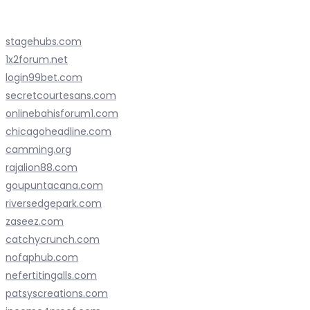
stagehubs.com
1x2forum.net
login99bet.com
secretcourtesans.com
onlinebahisforum1.com
chicagoheadline.com
camming.org
rajalion88.com
goupuntacana.com
riversedgepark.com
zaseez.com
catchycrunch.com
nofaphub.com
nefertitingalls.com
patsyscreations.com