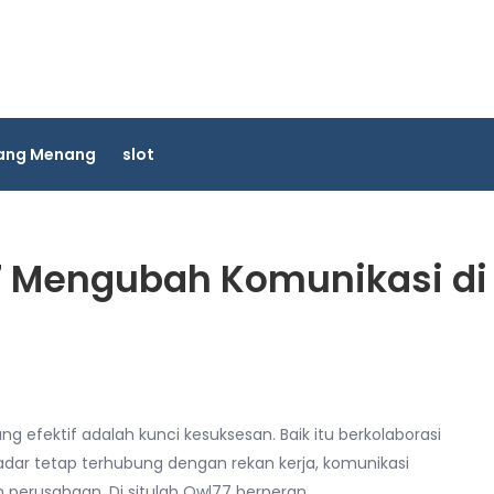
r Malam Ini dari PG Soft, Slot X5
sar malam ini dengan slot X500 dari PG Soft tanpa risiko rugi.
ang Menang
slot
Mengubah Komunikasi di I
ng efektif adalah kunci kesuksesan. Baik itu berkolaborasi
kadar tetap terhubung dengan rekan kerja, komunikasi
erusahaan. Di situlah Owl77 berperan.