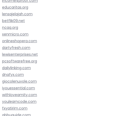
income4proof.com
educaritas.org
lensajelajah.com
betflik09.net
ncaq.org
xenmicro.com
onlineshopera.com
dartyfresh.com
lewisenterprises.net
pcsoftwarefree.org
dailylinking.com
dnafyx.com
giocolenuvole.com
iyouessential.com
withloveamity.com
youlearncode.com
fxyatirim.com
abbuguide.com