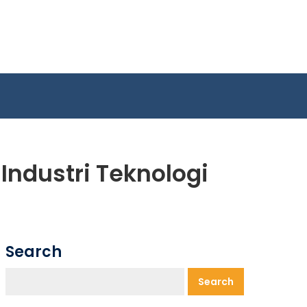
00 untuk Kemenangan Tanpa Risiko
 Slot gacor ini menawarkan hasil yang memuaskan.
ndustri Teknologi
Search
Search