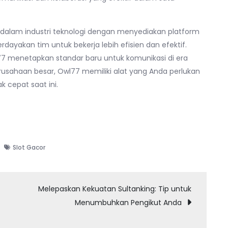
 dalam industri teknologi dengan menyediakan platform
akan tim untuk bekerja lebih efisien dan efektif.
wl77 menetapkan standar baru untuk komunikasi di era
perusahaan besar, Owl77 memiliki alat yang Anda perlukan
k cepat saat ini.
Slot Gacor
Melepaskan Kekuatan Sultanking: Tip untuk
Menumbuhkan Pengikut Anda