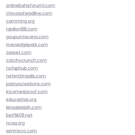
onlinebahisforum1.com
chicagoheadline.com
camming.org
rajalion88.com
goupuntacana.com
riversedgepark.com
zaseez.com
catchycrunch.com
nofaphub.com
nefertitingalls.com
patsyscreations.com
income4proof.com
educaritas.org
lensajelajah.com
betflik09.net
ncaq.org
xenmicro.com