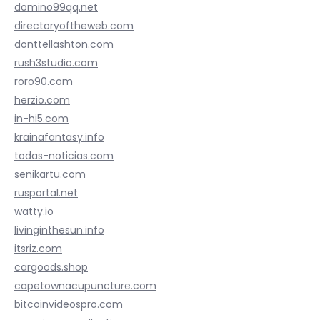
domino99qq.net
directoryoftheweb.com
donttellashton.com
rush3studio.com
roro90.com
herzio.com
in-hi5.com
krainafantasy.info
todas-noticias.com
senikartu.com
rusportal.net
watty.io
livinginthesun.info
itsriz.com
cargoods.shop
capetownacupuncture.com
bitcoinvideospro.com