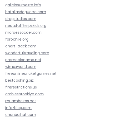
galiciasuroeste.info
batallasdeguerra.com
dregstudios.com
neatstuffhelpskids.org
moraessoccer.com
forochile.org
chart-track.com
wonderfultraveling.com
promocioname.net
wimaxworld.com
freeonlinecricketgames.net
bestcashing.biz
firerestrictions.us
archiesbrooklyn.com
muambeiros.net
infozblog.com
chonbaihat.com