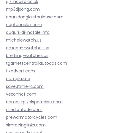
gizmobird.co.uk
mp3djsong.com
coursdanglaistoulouse.com
neptunuslex.com
auguri-di-natale.info
michelewatch.us
omega--watches.us
breitling-watches.us
tgarnettcentrallautoads.com
fixadvert.com
autopluz.co
save3time-c.com
vexonhcf.com
demos-pixelsparadise.com
mediatitude.com
prewarmotorcycles.com
simracinglinks.com
dosyamerkezi.net