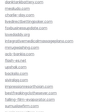
danktankbattery.com
mealudo.com
charlie-day.com
livedirectbettingpoker.com
foxbusinessupdate.com
lovedaddy.org
integrativemedicalmassageplano.com
mrrugwashing.com
acb-bankia.com
flash-es.net
upshak.com
backsilo.com
siviralqq.com
impressionresorthoian.com
bestfreakingclothesever.com
falling-film-evaporator.com
sumuslawfirm.com