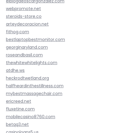
elblogdeoscargonzalez.com
webpromote.net
steroids-store.co
arteydecoracion.net
fithog.com
bestlaptopbestmonitor.com
georginaryland.com
roseandbasil.com
thewhitewhitelights.com
atdhe.ws
heckrodtwetland.org
halfheardinthestillness.com
mybestmassagechair.com
ericreed.net
fluxetine.com
mobilecasino8760.com
betqq3.net
casinoloans5.us