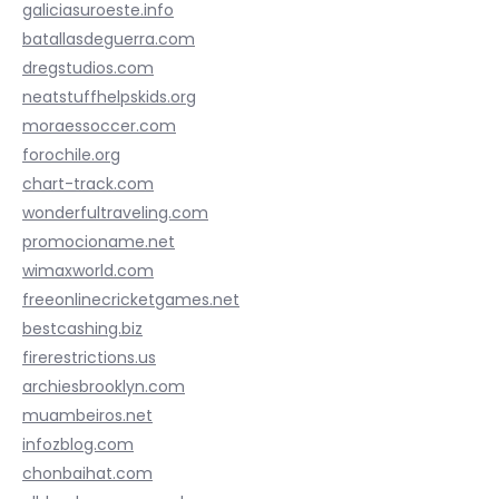
galiciasuroeste.info
batallasdeguerra.com
dregstudios.com
neatstuffhelpskids.org
moraessoccer.com
forochile.org
chart-track.com
wonderfultraveling.com
promocioname.net
wimaxworld.com
freeonlinecricketgames.net
bestcashing.biz
firerestrictions.us
archiesbrooklyn.com
muambeiros.net
infozblog.com
chonbaihat.com