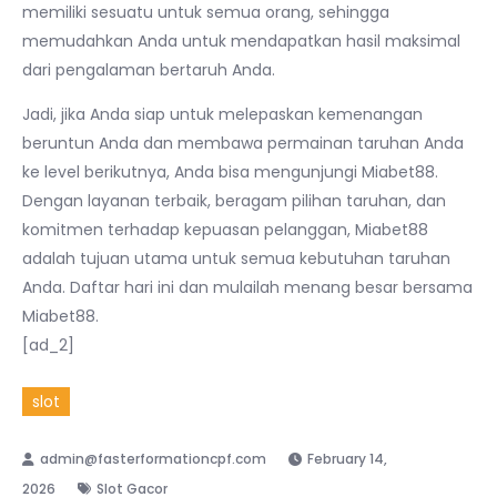
memiliki sesuatu untuk semua orang, sehingga
memudahkan Anda untuk mendapatkan hasil maksimal
dari pengalaman bertaruh Anda.
Jadi, jika Anda siap untuk melepaskan kemenangan
beruntun Anda dan membawa permainan taruhan Anda
ke level berikutnya, Anda bisa mengunjungi Miabet88.
Dengan layanan terbaik, beragam pilihan taruhan, dan
komitmen terhadap kepuasan pelanggan, Miabet88
adalah tujuan utama untuk semua kebutuhan taruhan
Anda. Daftar hari ini dan mulailah menang besar bersama
Miabet88.
[ad_2]
slot
February 14,
2026
Slot Gacor