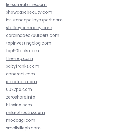
le-surrealisme.com
showcasebeauty.com
insurancepolicyexpert.com
statkeycompany.com
carolinadeckbuilders.com
topinvestingblog.com
top50tools.com
the-rep.com
saltyfranks.com
annerani.com
jazzatude.com
0022pa.com
zeroshare.info
bilesinc.com
milaretreatnz.com
modaagi.com
smallvilleph.com