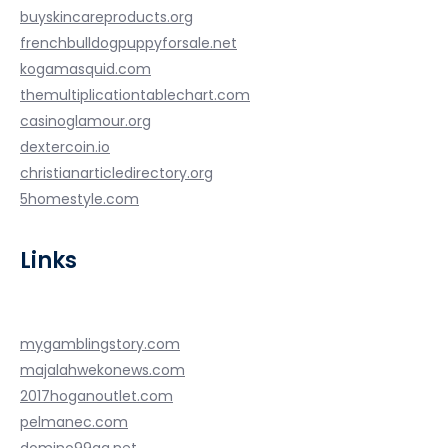
buyskincareproducts.org
frenchbulldogpuppyforsale.net
kogamasquid.com
themultiplicationtablechart.com
casinoglamour.org
dextercoin.io
christianarticledirectory.org
5homestyle.com
Links
mygamblingstory.com
majalahwekonews.com
2017hoganoutlet.com
pelmanec.com