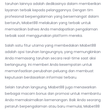
taruhan lainnya adalah dedikasinya dalam memberikan
layanan terbaik kepada pelanggannya. Dengan tim
profesional berpengalaman yang bersemangat dalam
bertaruh, Miabet88 melakukan yang terbaik untuk
memastikan bahwa Anda mendapatkan pengalaman
terbaik saat menggunakan platform mereka.
Salah satu fitur utama yang membedakan Miabet88
adalah opsi taruhan langsungnya, yang memungkinkan
Anda memasang taruhan secara real-time saat aksi
berlangsung. Ini memberi Anda kesempatan untuk
memanfaatkan perubahan peluang dan membuat
keputusan berdasarkan informasi terbaru.
Selain taruhan langsung, Miabet88 juga menawarkan
berbagai macam bonus dan promosi untuk membantu
Anda memaksimalkan kemenangan. Baik Anda seorang
petaruh berpengalaman atau baru memulai, Miabet88