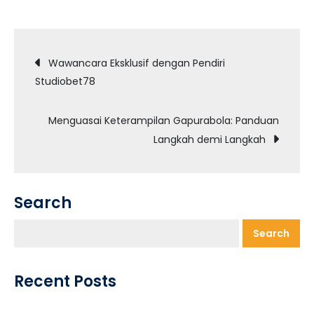
Post
Wawancara Eksklusif dengan Pendiri
Studiobet78
navigation
Menguasai Keterampilan Gapurabola: Panduan
Langkah demi Langkah
Search
Search
Recent Posts