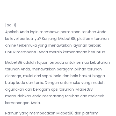
[ad_1]
Apakah Anda ingin membawa permainan taruhan Anda
ke level berikutnya? Kunjungi Miabet88, platform taruhan
online terkemuka yang menawarkan layanan terbaik
untuk membantu Anda meraih kemenangan beruntun.
Miabet88 adalah tujuan terpadu untuk semua kebutuhan
taruhan Anda, menawarkan beragam pilihan taruhan
olahraga, mulai dari sepak bola dan bola basket hingga
balap kuda dan tenis. Dengan antarmuka yang mudah
digunakan dan beragam opsi taruhan, Miabet88
memudahkan Anda memasang taruhan dan melacak
kemenangan Anda.
Namun yang membedakan Miabet88 dari platform