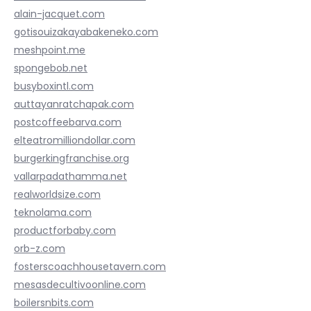
alain-jacquet.com
gotisouizakayabakeneko.com
meshpoint.me
spongebob.net
busyboxintl.com
auttayanratchapak.com
postcoffeebarva.com
elteatromilliondollar.com
burgerkingfranchise.org
vallarpadathamma.net
realworldsize.com
teknolama.com
productforbaby.com
orb-z.com
fosterscoachhousetavern.com
mesasdecultivoonline.com
boilersnbits.com