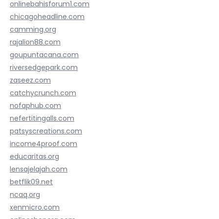
onlinebahisforum1.com
chicagoheadline.com
camming.org
rajalion88.com
goupuntacana.com
riversedgepark.com
zaseez.com
catchycrunch.com
nofaphub.com
nefertitingalls.com
patsyscreations.com
income4proof.com
educaritas.org
lensajelajah.com
betflik09.net
ncaq.org
xenmicro.com