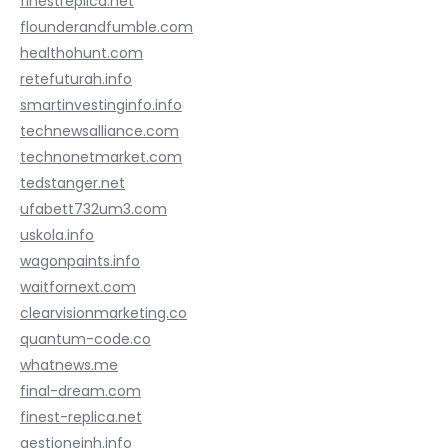
finestreplica.net
flounderandfumble.com
healthohunt.com
retefuturah.info
smartinvestinginfo.info
technewsalliance.com
technonetmarket.com
tedstanger.net
ufabett732um3.com
uskola.info
wagonpaints.info
waitfornext.com
clearvisionmarketing.co
quantum-code.co
whatnews.me
final-dream.com
finest-replica.net
gestioneinh.info