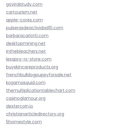
goviralstudy.com
cartourism.net
apple-cores.com
pulserasdeactividad10.com
barbaracarlotti.com
desktopmining.net
inthebleachers.net
lexapro-rx-store.com
buyskincareproducts.org
frenchbulldogpuppyforsale.net
kogamasquid.com
themultiplicationtablechart.com
casinoglamour.org
dextercoin.io
christianarticledirectory.org
5homestyle.com