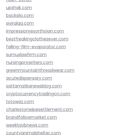
upshak.com
backsilo.com
siviralqq.com
impressionresorthoian.com
bestfreakingclothesever.com
falling-film-evaporator.com
sumuslawfirm.com
nursingprowriters.com
greenmountainthreadwear.com
acutedispensary.com
sattamatkanewsblog.com
cryptocurrencytradingcn.com
totowaz.com
charlestonwipesettlement.com
brandfollowmarket.com
weeklyjobnews.com
countyanimalshelter.com