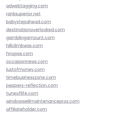
adwebtagging.com
ranksuperior.net
babystepahead.com
destinationoverlooked.com
gamblingamount.com
hillclimbwax.com
hnopse.com
occasionnews.com
lustofmoney.com
timebusinesszone.com
peppers-reflection.com
tuneoflife.com
windowwellmaintenancepros.com
affiliateholder.com