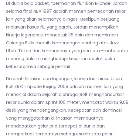
Di dunia bola basket, “permainan flu” ikon Michael Jordan
selama final NBA 1997 adalah momen pemecahan rekor
lain yang akan selamanya diingat. Meskipun berjuang
melawan kasus flu yang parah, Jordan menampilkan
kinerja legendaris, mencetak 38 poin dan memimpin
Chicago Bulls meraih kemenangan penting atas Jazz
Utah. Tekad dan kemauannya yang semata -mata untuk
menang dalam menghadapi kesulitan adalah bukti
kebesarannya sebagai pemain.
Di ranah lintasan dan lapangan, kinerja luar biasa Usain
Bolt di Olimpiade Beijing 2008 adalah momen lain yang
menonjol dalam sejarah olahraga. Bolt menghancurkan
rekor dunia dalam sprint 100 meter, mencatat waktu 9,69
detik yang mencengangkan. Kecepatan dan dominasi
yang menggetarkan di lintasan membuatnya
mendapatkan gelar pria tercepat di dunia dan
memperkuat tempatnya sebagai salah satu pelari