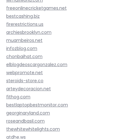
wimaxworld.com
freeonlinecricketgames.net
bestcashing.biz
firerestrictions.us
archiesbrooklyn.com
muambeiros.net
infozblog.com
chonbaihat.com
elblogdeoscargonzalez.com
webpromote.net
steroids-store.co
arteydecoracion.net
fithog.com
bestlaptopbestmonitor.com
georginaryland.com
roseandbasil.com
thewhitewhitelights.com
atdhe.ws