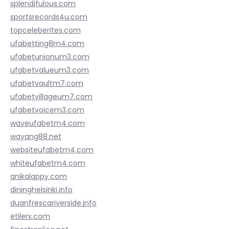
splendifulous.com
sportsrecords4u.com
topceleberites.com
ufabetting8m4.com
ufabetunionum3.com
ufabetvalueum3.com
ufabetvaultm7.com
ufabetvillageum7.com
ufabetvoicem3.com
waveufabetm4.com
wayang88.net
websiteufabetm4.com
whiteufabetm4.com
anikalappy.com
dininghelsinki.info
duanfrescariverside.info
etilerx.com