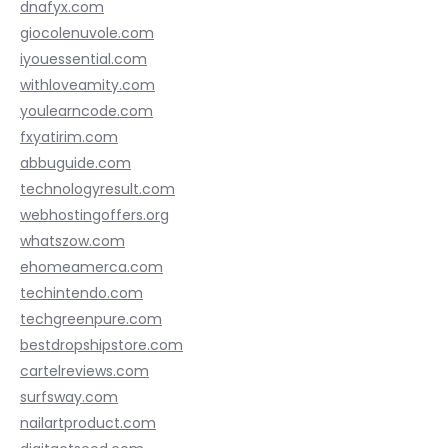
dnafyx.com
giocolenuvole.com
iyouessential.com
withloveamity.com
youlearncode.com
fxyatirim.com
abbuguide.com
technologyresult.com
webhostingoffers.org
whatszow.com
ehomeamerca.com
techintendo.com
techgreenpure.com
bestdropshipstore.com
cartelreviews.com
surfsway.com
nailartproduct.com