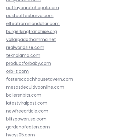
auttayanratchapak.com
postcoffeebarva.com
elteatromilliondollar.com
burgerkingfranchise.org
vallarpadathamma.net
realworldsize.com
teknolama.com
productforbaby.com
orb-z.com
fosterscoachhousetavern.com
mesasdecultivoonline.com
boilersnbits.com
latestviralpost.com
newfreearticle.com
blitzpowerusa.com
gardenofeaten.com
hycys05.com