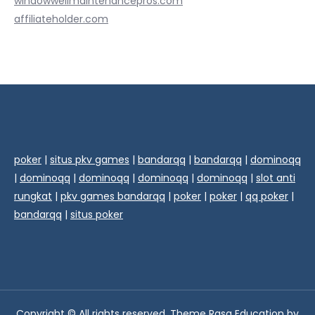
windowwellmaintenancepros.com
affiliateholder.com
poker
|
situs pkv games
|
bandarqq
|
bandarqq
|
dominoqq
|
dominoqq
|
dominoqq
|
dominoqq
|
dominoqq
|
slot anti
rungkat
|
pkv games bandarqq
|
poker
|
poker
|
qq poker
|
bandarqq
|
situs poker
Copyright © All rights reserved. Theme Rasa Education by