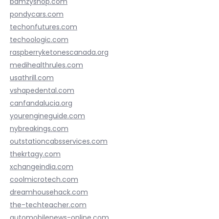
bamzyshop.com
pondycars.com
techonfutures.com
techoologic.com
raspberryketonescanada.org
medihealthrules.com
usathrill.com
vshapedental.com
canfandalucia.org
yourengineguide.com
nybreakings.com
outstationcabsservices.com
thekrtagy.com
xchangeindia.com
coolmicrotech.com
dreamhousehack.com
the-techteacher.com
automobilenews-online.com