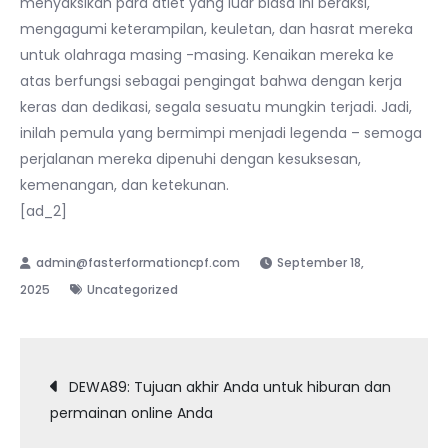
menyaksikan para atlet yang luar biasa ini beraksi,
mengagumi keterampilan, keuletan, dan hasrat mereka
untuk olahraga masing -masing. Kenaikan mereka ke
atas berfungsi sebagai pengingat bahwa dengan kerja
keras dan dedikasi, segala sesuatu mungkin terjadi. Jadi,
inilah pemula yang bermimpi menjadi legenda – semoga
perjalanan mereka dipenuhi dengan kesuksesan,
kemenangan, dan ketekunan.
[ad_2]
September 18,
2025
Uncategorized
Post
DEWA89: Tujuan akhir Anda untuk hiburan dan
permainan online Anda
navigation