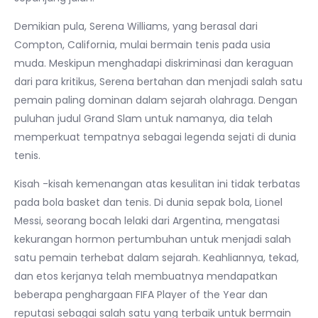
Demikian pula, Serena Williams, yang berasal dari
Compton, California, mulai bermain tenis pada usia
muda. Meskipun menghadapi diskriminasi dan keraguan
dari para kritikus, Serena bertahan dan menjadi salah satu
pemain paling dominan dalam sejarah olahraga. Dengan
puluhan judul Grand Slam untuk namanya, dia telah
memperkuat tempatnya sebagai legenda sejati di dunia
tenis.
Kisah -kisah kemenangan atas kesulitan ini tidak terbatas
pada bola basket dan tenis. Di dunia sepak bola, Lionel
Messi, seorang bocah lelaki dari Argentina, mengatasi
kekurangan hormon pertumbuhan untuk menjadi salah
satu pemain terhebat dalam sejarah. Keahliannya, tekad,
dan etos kerjanya telah membuatnya mendapatkan
beberapa penghargaan FIFA Player of the Year dan
reputasi sebagai salah satu yang terbaik untuk bermain