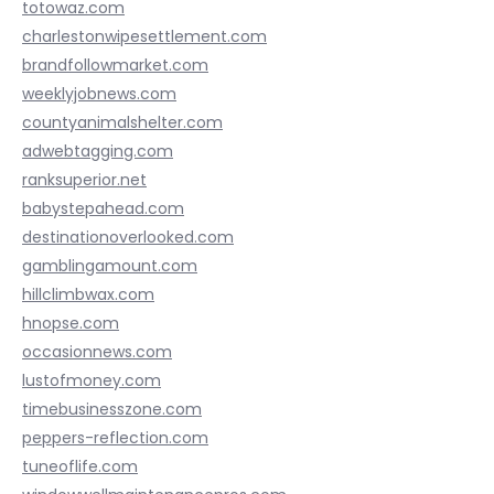
totowaz.com
charlestonwipesettlement.com
brandfollowmarket.com
weeklyjobnews.com
countyanimalshelter.com
adwebtagging.com
ranksuperior.net
babystepahead.com
destinationoverlooked.com
gamblingamount.com
hillclimbwax.com
hnopse.com
occasionnews.com
lustofmoney.com
timebusinesszone.com
peppers-reflection.com
tuneoflife.com