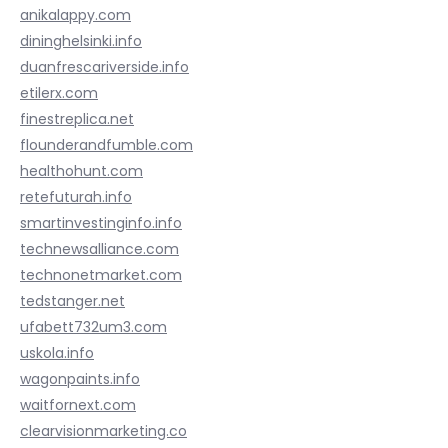
anikalappy.com
dininghelsinki.info
duanfrescariverside.info
etilerx.com
finestreplica.net
flounderandfumble.com
healthohunt.com
retefuturah.info
smartinvestinginfo.info
technewsalliance.com
technonetmarket.com
tedstanger.net
ufabett732um3.com
uskola.info
wagonpaints.info
waitfornext.com
clearvisionmarketing.co