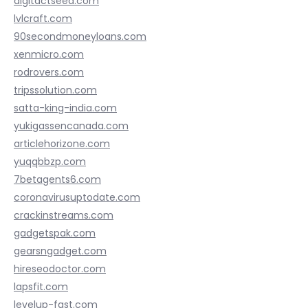
digitactseed.com
lvlcraft.com
90secondmoneyloans.com
xenmicro.com
rodrovers.com
tripssolution.com
satta-king-india.com
yukigassencanada.com
articlehorizone.com
yuqqbbzp.com
7betagents6.com
coronavirusuptodate.com
crackinstreams.com
gadgetspak.com
gearsngadget.com
hireseodoctor.com
lapsfit.com
levelup-fast.com