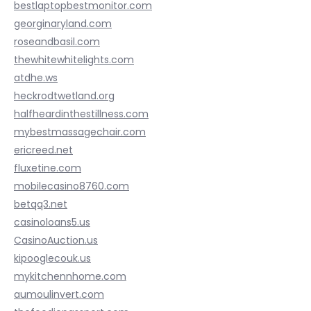
bestlaptopbestmonitor.com
georginaryland.com
roseandbasil.com
thewhitewhitelights.com
atdhe.ws
heckrodtwetland.org
halfheardinthestillness.com
mybestmassagechair.com
ericreed.net
fluxetine.com
mobilecasino8760.com
betqq3.net
casinoloans5.us
CasinoAuction.us
kipooglecouk.us
mykitchennhome.com
aumoulinvert.com