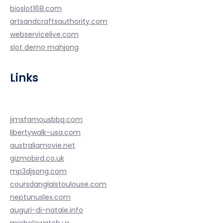
bioslot168.com
artsandcraftsauthority.com
webservicelive.com
slot demo mahjong
Links
jimsfamousbbq.com
libertywalk-usa.com
australiamovie.net
gizmobird.co.uk
mp3djsong.com
coursdanglaistoulouse.com
neptunuslex.com
auguri-di-natale.info