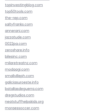
topinvestingblog.com
top50tools.com
the-rep.com
saltyfranks.com
annerani.com
jazzatude.com
0022pa.com
zeroshare.info
bilesinc.com
milaretreatnz.com
modaagi.com
smallvilleph.com
galiciasuroeste.info
batallasdeguerra.com
dregstudios.com
neatstuffhelpskids.org
moraessoccer.com