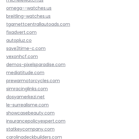
michelewatch.us
omega--watches.us
breitling-watches.us
tgarnettcentrallautoads.com
fixadvert.com
autopluz.co
save3time-c.com
vexonhcf.com
demos-pixelsparadise.com
mediatitude.com
prewarmotorcycles.com
simracinglinks.com
dosyamerkezi.net
le-surrealisme.com
showcasebeauty.com
insurancepolicyexpert.com
statkeycompany.com
carolinadeckbuilders.com