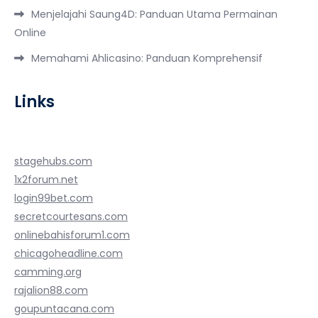
Menjelajahi Saung4D: Panduan Utama Permainan
Online
Memahami Ahlicasino: Panduan Komprehensif
Links
stagehubs.com
1x2forum.net
login99bet.com
secretcourtesans.com
onlinebahisforum1.com
chicagoheadline.com
camming.org
rajalion88.com
goupuntacana.com