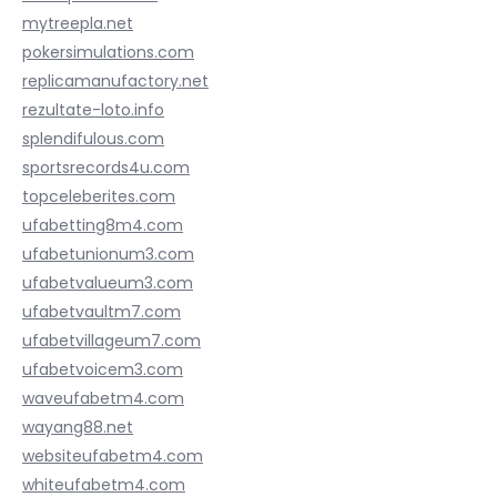
mytreepla.net
pokersimulations.com
replicamanufactory.net
rezultate-loto.info
splendifulous.com
sportsrecords4u.com
topceleberites.com
ufabetting8m4.com
ufabetunionum3.com
ufabetvalueum3.com
ufabetvaultm7.com
ufabetvillageum7.com
ufabetvoicem3.com
waveufabetm4.com
wayang88.net
websiteufabetm4.com
whiteufabetm4.com