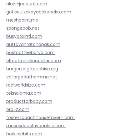
alain-jacquet.com
gotisouizakayabakeneko.com
meshpoint.me
spongebob.net
busyboxintl.com
auttayanratchapak.com
postcoffeebarva.com
elteatromilliondollar.com
burgerkingfranchise.org
vallarpadathamma.net
realworldsize.com
teknolama.com
productforbaby.com
orb-z.com
fosterscoachhousetavern.com
mesasdecultivoonline.com
boilersnbits.com