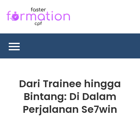
Skip
to
Slot Gacor Malam
content
Raih kemenangan besar
Ini dari PG Soft,
malam ini dengan slot X500
Slot X500 untuk
dari PG Soft tanpa risiko rugi.
Slot gacor ini menawarkan
Kemenangan
hasil yang memuaskan.
Tanpa Risiko
Dari Trainee hingga
Bintang: Di Dalam
Perjalanan Se7win