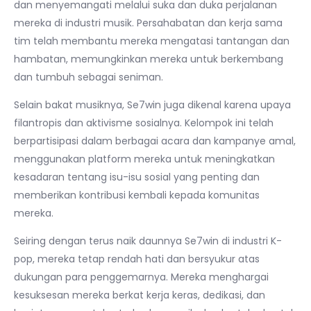
dan menyemangati melalui suka dan duka perjalanan
mereka di industri musik. Persahabatan dan kerja sama
tim telah membantu mereka mengatasi tantangan dan
hambatan, memungkinkan mereka untuk berkembang
dan tumbuh sebagai seniman.
Selain bakat musiknya, Se7win juga dikenal karena upaya
filantropis dan aktivisme sosialnya. Kelompok ini telah
berpartisipasi dalam berbagai acara dan kampanye amal,
menggunakan platform mereka untuk meningkatkan
kesadaran tentang isu-isu sosial yang penting dan
memberikan kontribusi kembali kepada komunitas
mereka.
Seiring dengan terus naik daunnya Se7win di industri K-
pop, mereka tetap rendah hati dan bersyukur atas
dukungan para penggemarnya. Mereka menghargai
kesuksesan mereka berkat kerja keras, dedikasi, dan