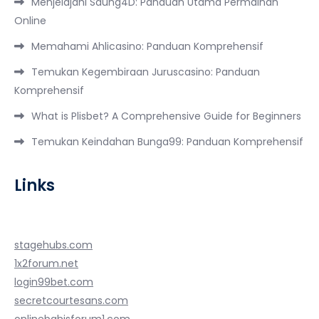
Menjelajahi Saung4D: Panduan Utama Permainan
Online
Memahami Ahlicasino: Panduan Komprehensif
Temukan Kegembiraan Juruscasino: Panduan
Komprehensif
What is Plisbet? A Comprehensive Guide for Beginners
Temukan Keindahan Bunga99: Panduan Komprehensif
Links
stagehubs.com
1x2forum.net
login99bet.com
secretcourtesans.com