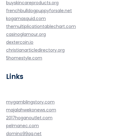
buyskincareproducts.org
frenchbulldogpuppyforsale.net
kogamasquid.com
themultiplicationtablechart.com
casinoglamour.org
dextercoin.io
christianarticledirectory.org
5homestyle.com
Links
mygamblingstory.com
majalahwekonews.com
2017hoganoutlet.com
pelmanec.com
domino99qq.net