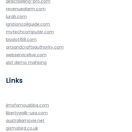
directselling-pro.com
revenuealarm.com
lurab.com
ignitioncoilguide.com
mytechcomputer.com
bioslot168.com
artsandcraftsauthority.com
webservicelive.com
slot demo mahjong
Links
jimsfamousbbq.com
libertywalk-usa.com
australiamovie.net
gizmobird.co.uk