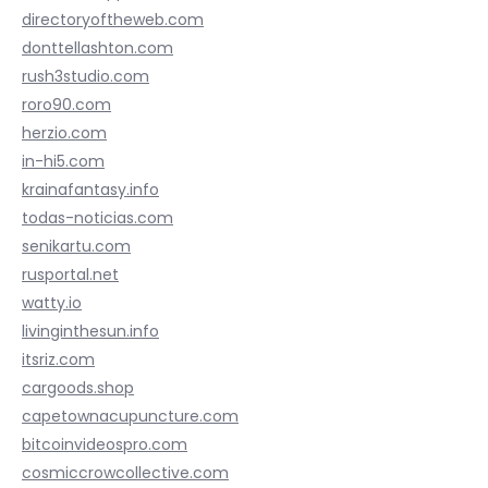
directoryoftheweb.com
donttellashton.com
rush3studio.com
roro90.com
herzio.com
in-hi5.com
krainafantasy.info
todas-noticias.com
senikartu.com
rusportal.net
watty.io
livinginthesun.info
itsriz.com
cargoods.shop
capetownacupuncture.com
bitcoinvideospro.com
cosmiccrowcollective.com