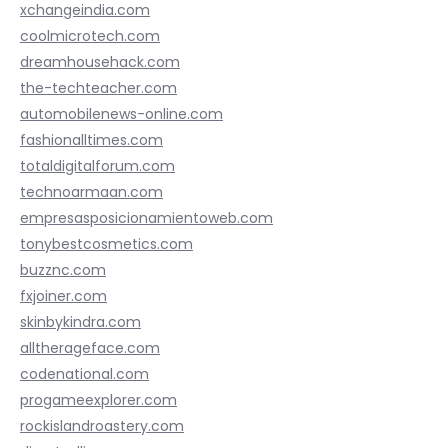
xchangeindia.com
coolmicrotech.com
dreamhousehack.com
the-techteacher.com
automobilenews-online.com
fashionalltimes.com
totaldigitalforum.com
technoarmaan.com
empresasposicionamientoweb.com
tonybestcosmetics.com
buzznc.com
fxjoiner.com
skinbykindra.com
alltherageface.com
codenational.com
progameexplorer.com
rockislandroastery.com