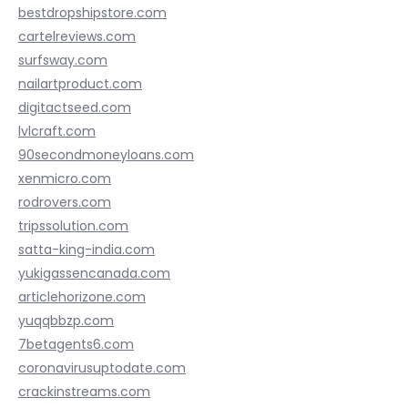
bestdropshipstore.com
cartelreviews.com
surfsway.com
nailartproduct.com
digitactseed.com
lvlcraft.com
90secondmoneyloans.com
xenmicro.com
rodrovers.com
tripssolution.com
satta-king-india.com
yukigassencanada.com
articlehorizone.com
yuqqbbzp.com
7betagents6.com
coronavirusuptodate.com
crackinstreams.com