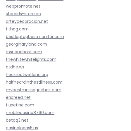
webpromote.net
steroids-store.co
arteydecoracion.net
fithog.com
bestlaptopbestmonitor.com
georginaryland.com
roseandbasil.com
thewhitewhitelights.com
atdhe.ws
heckrodtwetland.org
halfheardinthestillness.com
mybestmassagechair.com
ericreed.net
fluxetine.com
mobilecasino8760.com
betqq3.net
casinoloans5.us