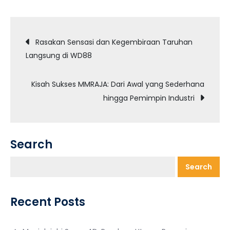
Post
Rasakan Sensasi dan Kegembiraan Taruhan
Langsung di WD88
navigation
Kisah Sukses MMRAJA: Dari Awal yang Sederhana
hingga Pemimpin Industri
Search
Search
Recent Posts