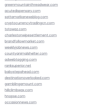
greenmountainthreadwear.com
acutedispensary.com
sattamatkanewsblog.com
cryptocurrencytradingcn.com
totowaz.com
charlestonwipesettlement.com
brandfollowmarket.com
weeklyjobnews.com
countyanimalshelter.com
adwebtagging.com
ranksuperior.net
babystepahead.com
destinationoverlooked.com
gamblingamount.com
hillclimbwax.com
hnopse.com
occasionnews.com