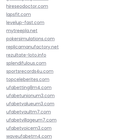
hireseodoctor.com
lapsfit.com
levelup-fast.com
mytreepla.net
pokersimulations.com
replicamanufactory.net
rezultate-loto.info
splendifulous.com
sportsrecords4u.com
topceleberites.com
ufabetting8m4.com
ufabetunionum3.com
ufabetvalueum3.com
ufabetvaultm7.com
ufabetvillageum7.com
ufabetvoicem3.com
waveufabetm4.com