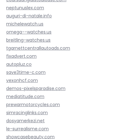
neptunuslex.com
auguri-di-natale.info
michelewatch.us
omega--watches.us
breitling-watches.us
tgarnettcentrallautoads.com
fixadvert.com
autopluz.co
save3time-c.com
vexonhcf.com
demos-pixelsparadise.com
mediatitude.com
prewarmotorcycles.com
simracinglinks.com
dosyamerkezi.net
le-surrealisme.com
showcasebeauty.com