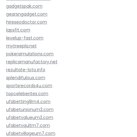
gadgetspak.com
gearsngadget.com
hireseodoctor.com
lapsfit.com
levelup-fast.com
mytreepla.net
pokersimulations.com
replicamanufactory.net
rezultate-loto.info
splendifulous.com
sportsrecords4u.com
topceleberites.com
ufabetting8m4.com
ufabetunionum3.com
ufabetvalueum3.com
ufabetvaultm7.com
ufabetvillageum7.com