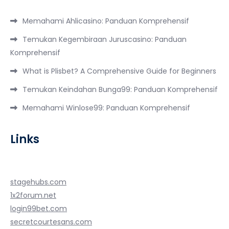
Memahami Ahlicasino: Panduan Komprehensif
Temukan Kegembiraan Juruscasino: Panduan
Komprehensif
What is Plisbet? A Comprehensive Guide for Beginners
Temukan Keindahan Bunga99: Panduan Komprehensif
Memahami Winlose99: Panduan Komprehensif
Links
stagehubs.com
1x2forum.net
login99bet.com
secretcourtesans.com