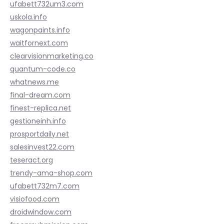
ufabett732um3.com
uskola.info
wagonpaints.info
waitfornext.com
clearvisionmarketing.co
quantum-code.co
whatnews.me
final-dream.com
finest-replica.net
gestioneinh.info
prosportdaily.net
salesinvest22.com
teseract.org
trendy-ama-shop.com
ufabett732m7.com
visiofood.com
droidwindow.com