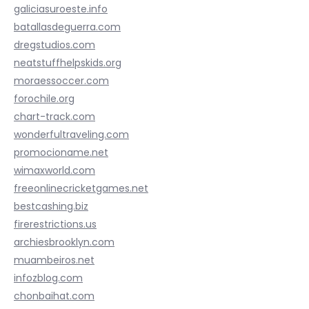
galiciasuroeste.info
batallasdeguerra.com
dregstudios.com
neatstuffhelpskids.org
moraessoccer.com
forochile.org
chart-track.com
wonderfultraveling.com
promocioname.net
wimaxworld.com
freeonlinecricketgames.net
bestcashing.biz
firerestrictions.us
archiesbrooklyn.com
muambeiros.net
infozblog.com
chonbaihat.com