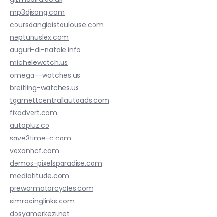
mp3djsong.com
coursdanglaistoulouse.com
neptunuslex.com
auguri-di-natale.info
michelewatch.us
omega--watches.us
breitling-watches.us
tgarnettcentrallautoads.com
fixadvert.com
autopluz.co
save3time-c.com
vexonhcf.com
demos-pixelsparadise.com
mediatitude.com
prewarmotorcycles.com
simracinglinks.com
dosyamerkezi.net