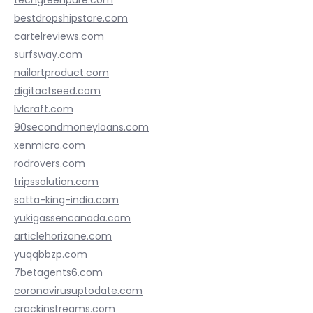
techgreenpure.com
bestdropshipstore.com
cartelreviews.com
surfsway.com
nailartproduct.com
digitactseed.com
lvlcraft.com
90secondmoneyloans.com
xenmicro.com
rodrovers.com
tripssolution.com
satta-king-india.com
yukigassencanada.com
articlehorizone.com
yuqqbbzp.com
7betagents6.com
coronavirusuptodate.com
crackinstreams.com