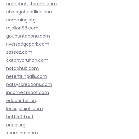
onlinebahisforum1.com
chicagoheadline.com
camming.org
rajalion88.com
goupuntacana.com
riversedgepark.com
zaseez.com
catchycrunch.com
nofaphub.com
nefertitingalls.com
patsyscreations.com
income4proof.com
educaritas.org
lensajelajah.com
betflik09.net
ncaq.org
xenmicro.com