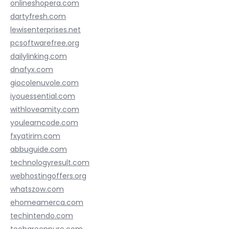
onlineshopera.com
dartyfresh.com
lewisenterprises.net
pcsoftwarefree.org
dailylinking.com
dnafyx.com
giocolenuvole.com
iyouessential.com
withloveamity.com
youlearncode.com
fxyatirim.com
abbuguide.com
technologyresult.com
webhostingoffers.org
whatszow.com
ehomeamerca.com
techintendo.com