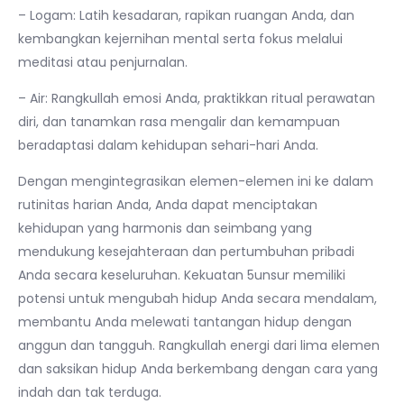
– Logam: Latih kesadaran, rapikan ruangan Anda, dan
kembangkan kejernihan mental serta fokus melalui
meditasi atau penjurnalan.
– Air: Rangkullah emosi Anda, praktikkan ritual perawatan
diri, dan tanamkan rasa mengalir dan kemampuan
beradaptasi dalam kehidupan sehari-hari Anda.
Dengan mengintegrasikan elemen-elemen ini ke dalam
rutinitas harian Anda, Anda dapat menciptakan
kehidupan yang harmonis dan seimbang yang
mendukung kesejahteraan dan pertumbuhan pribadi
Anda secara keseluruhan. Kekuatan 5unsur memiliki
potensi untuk mengubah hidup Anda secara mendalam,
membantu Anda melewati tantangan hidup dengan
anggun dan tangguh. Rangkullah energi dari lima elemen
dan saksikan hidup Anda berkembang dengan cara yang
indah dan tak terduga.