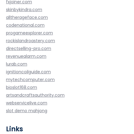
fxjoiner.com
skinbykindra.com
alltherageface.com
codenational.com
progameexplorer.com
rockislandroastery.com
directselling-pro.com
revenuealarm.com
lurab.com
ignitioncoilguide.com
mytechcomputer.com
bioslot168.com
artsandcraftsauthority.com
webservicelive.com
slot demo mahjong
Links