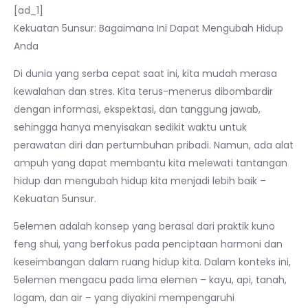
[ad_1]
Kekuatan 5unsur: Bagaimana Ini Dapat Mengubah Hidup
Anda
Di dunia yang serba cepat saat ini, kita mudah merasa
kewalahan dan stres. Kita terus-menerus dibombardir
dengan informasi, ekspektasi, dan tanggung jawab,
sehingga hanya menyisakan sedikit waktu untuk
perawatan diri dan pertumbuhan pribadi. Namun, ada alat
ampuh yang dapat membantu kita melewati tantangan
hidup dan mengubah hidup kita menjadi lebih baik –
Kekuatan 5unsur.
5elemen adalah konsep yang berasal dari praktik kuno
feng shui, yang berfokus pada penciptaan harmoni dan
keseimbangan dalam ruang hidup kita. Dalam konteks ini,
5elemen mengacu pada lima elemen – kayu, api, tanah,
logam, dan air – yang diyakini mempengaruhi