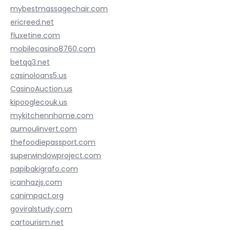
mybestmassagechair.com
ericreed.net
fluxetine.com
mobilecasino8760.com
betqq3.net
casinoloans5.us
CasinoAuction.us
kipooglecouk.us
mykitchennhome.com
aumoulinvert.com
thefoodiepassport.com
superwindowproject.com
papibakigrafo.com
icanhazjs.com
canimpact.org
goviralstudy.com
cartourism.net