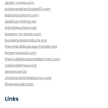
apple-cores.com
pulserasdeactividad10.com
barbaracarlotti.com
desktopmining.net
inthebleachers.net
lexapro-rx-store.com
buyskincareproducts.org
frenchbulldogpuppyforsale.net
kogamasquid.com
themultiplicationtablechart.com
casinoglamour.org
dextercoin.io
christianarticledirectory.org
5homestyle.com
Links