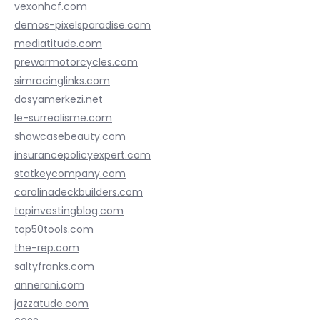
vexonhcf.com
demos-pixelsparadise.com
mediatitude.com
prewarmotorcycles.com
simracinglinks.com
dosyamerkezi.net
le-surrealisme.com
showcasebeauty.com
insurancepolicyexpert.com
statkeycompany.com
carolinadeckbuilders.com
topinvestingblog.com
top50tools.com
the-rep.com
saltyfranks.com
annerani.com
jazzatude.com