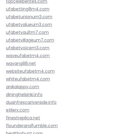
topceleberites.com
ufabetting8m4.com
ufabetunionum3.com
ufabetvalueum3.com
ufabetvaultm7.com
ufabetvillageum7.com
ufabetvoicem3.com
waveufabetm4.com
wayang88.net
websiteufabetm4.com
whiteufabetm4.com
anikalappy.com
dininghelsinki.info
duanfrescariverside.info
etilerx.com
finestreplica.net
flounderandfumble.com
healthohunt.com