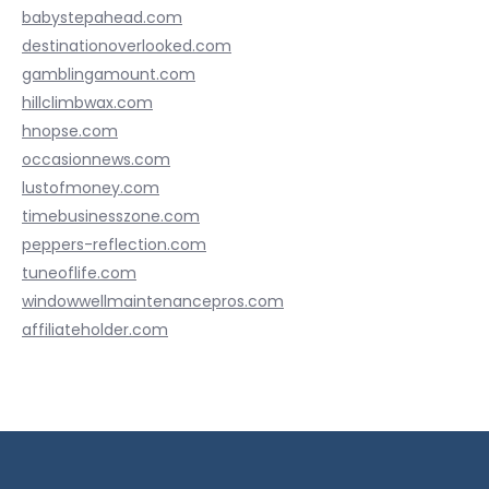
babystepahead.com
destinationoverlooked.com
gamblingamount.com
hillclimbwax.com
hnopse.com
occasionnews.com
lustofmoney.com
timebusinesszone.com
peppers-reflection.com
tuneoflife.com
windowwellmaintenancepros.com
affiliateholder.com