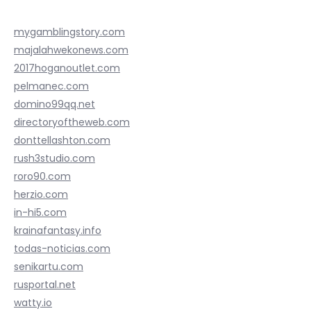
mygamblingstory.com
majalahwekonews.com
2017hoganoutlet.com
pelmanec.com
domino99qq.net
directoryoftheweb.com
donttellashton.com
rush3studio.com
roro90.com
herzio.com
in-hi5.com
krainafantasy.info
todas-noticias.com
senikartu.com
rusportal.net
watty.io