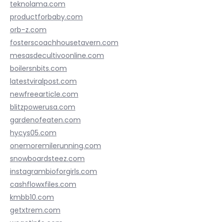
teknolama.com
productforbaby.com
orb-z.com
fosterscoachhousetavern.com
mesasdecultivoonline.com
boilersnbits.com
latestviralpost.com
newfreearticle.com
blitzpowerusa.com
gardenofeaten.com
hycys05.com
onemoremilerunning.com
snowboardsteez.com
instagrambioforgirls.com
cashflowxfiles.com
kmbb10.com
getxtrem.com