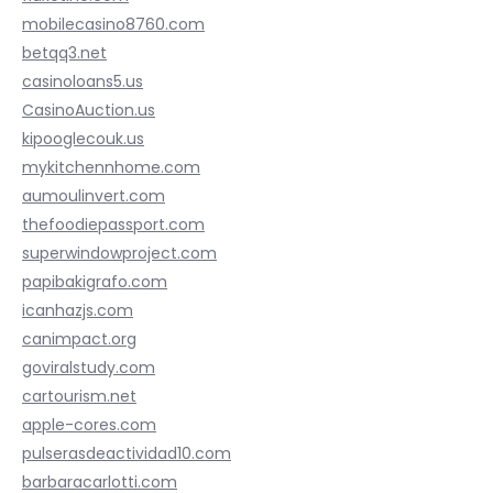
mobilecasino8760.com
betqq3.net
casinoloans5.us
CasinoAuction.us
kipooglecouk.us
mykitchennhome.com
aumoulinvert.com
thefoodiepassport.com
superwindowproject.com
papibakigrafo.com
icanhazjs.com
canimpact.org
goviralstudy.com
cartourism.net
apple-cores.com
pulserasdeactividad10.com
barbaracarlotti.com