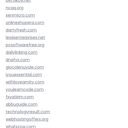
betflik09.net
ncaq.org
xenmicro.com
onlineshopera.com
dartyfresh.com
lewisenterprises.net
pcsoftwarefree.org
dailylinking.com
dnafyx.com
giocolenuvole.com
iyouessential.com
withloveamity.com
youlearncode.com
fxyatirim.com
abbuguide.com
technologyresult.com
webhostingoffers.org
whatszow.com