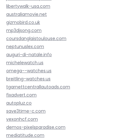
libertywalk-usa.com
australiamovie.net
gizmobird.co.uk
mp3djsong.com
coursdanglaistoulouse.com
neptunuslex.com
auguri-di-natale.info
michelewatch.us
omega--watches.us
breitling-watches.us
tgarnettcentrallautoads.com
fixadvert.com
autopluz.co
save3time-c.com
vexonhcf.com
demos-pixelsparadise.com
mediatitude.com