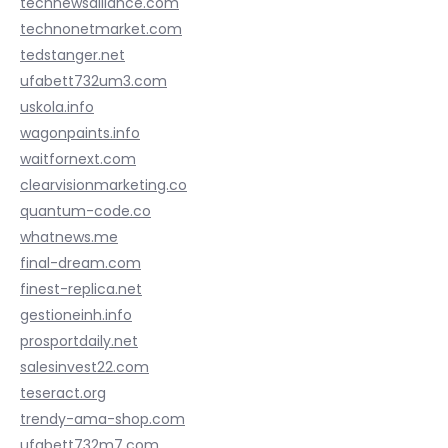
technewsalliance.com
technonetmarket.com
tedstanger.net
ufabett732um3.com
uskola.info
wagonpaints.info
waitfornext.com
clearvisionmarketing.co
quantum-code.co
whatnews.me
final-dream.com
finest-replica.net
gestioneinh.info
prosportdaily.net
salesinvest22.com
teseract.org
trendy-ama-shop.com
ufabett732m7.com