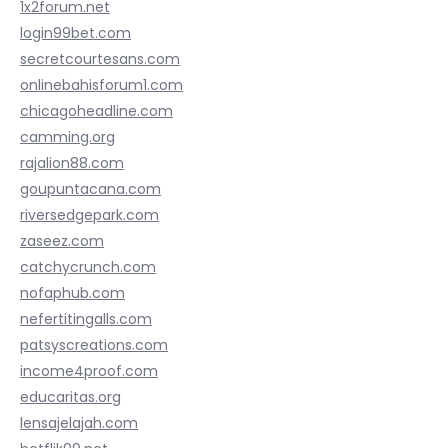
1x2forum.net
login99bet.com
secretcourtesans.com
onlinebahisforum1.com
chicagoheadline.com
camming.org
rajalion88.com
goupuntacana.com
riversedgepark.com
zaseez.com
catchycrunch.com
nofaphub.com
nefertitingalls.com
patsyscreations.com
income4proof.com
educaritas.org
lensajelajah.com