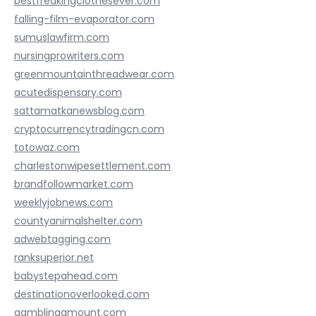
bestfreakingclothesever.com
falling-film-evaporator.com
sumuslawfirm.com
nursingprowriters.com
greenmountainthreadwear.com
acutedispensary.com
sattamatkanewsblog.com
cryptocurrencytradingcn.com
totowaz.com
charlestonwipesettlement.com
brandfollowmarket.com
weeklyjobnews.com
countyanimalshelter.com
adwebtagging.com
ranksuperior.net
babystepahead.com
destinationoverlooked.com
gamblingamount.com