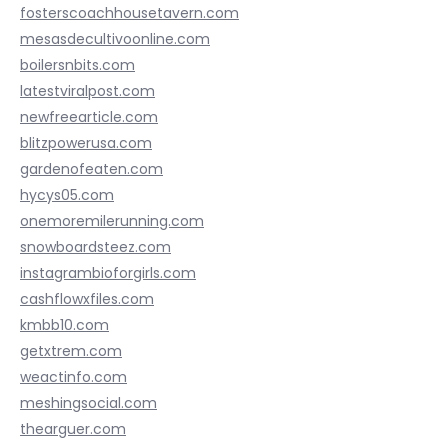
fosterscoachhousetavern.com
mesasdecultivoonline.com
boilersnbits.com
latestviralpost.com
newfreearticle.com
blitzpowerusa.com
gardenofeaten.com
hycys05.com
onemoremilerunning.com
snowboardsteez.com
instagrambioforgirls.com
cashflowxfiles.com
kmbb10.com
getxtrem.com
weactinfo.com
meshingsocial.com
thearguer.com