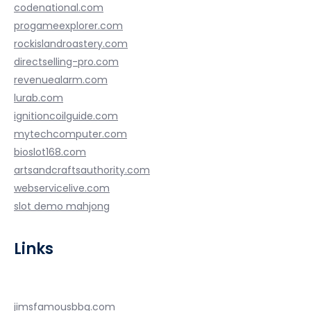
codenational.com
progameexplorer.com
rockislandroastery.com
directselling-pro.com
revenuealarm.com
lurab.com
ignitioncoilguide.com
mytechcomputer.com
bioslot168.com
artsandcraftsauthority.com
webservicelive.com
slot demo mahjong
Links
jimsfamousbbq.com