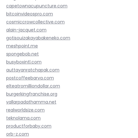
capetownacupuncture.com
bitcoinvideospro.com
cosmiccrowcollective.com
alain-jacquet.com
gotisouizakayabakeneko.com
meshpoint.me
spongebob.net
busyboxintl.com
auttayanratchapak.com
postcoffeebarva.com
elteatromilliondollar.com
burgerkingfranchise.org
vallarpadathamma.net
realworldsize.com
teknolama.com
productforbaby.com
orb-z.com