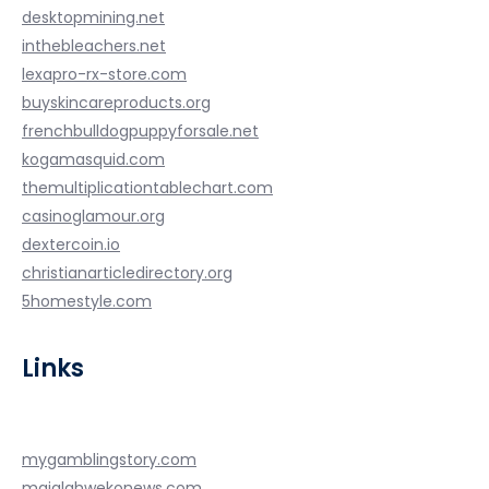
desktopmining.net
inthebleachers.net
lexapro-rx-store.com
buyskincareproducts.org
frenchbulldogpuppyforsale.net
kogamasquid.com
themultiplicationtablechart.com
casinoglamour.org
dextercoin.io
christianarticledirectory.org
5homestyle.com
Links
mygamblingstory.com
majalahwekonews.com