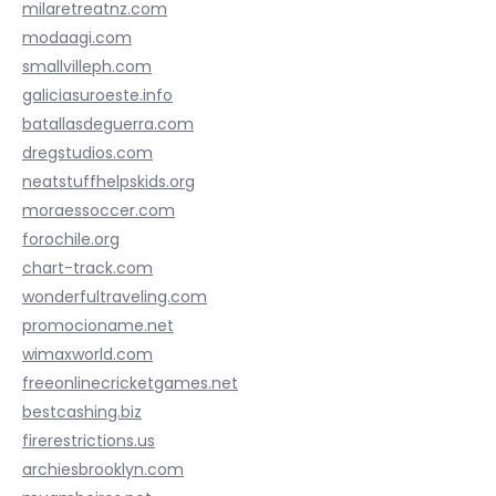
milaretreatnz.com
modaagi.com
smallvilleph.com
galiciasuroeste.info
batallasdeguerra.com
dregstudios.com
neatstuffhelpskids.org
moraessoccer.com
forochile.org
chart-track.com
wonderfultraveling.com
promocioname.net
wimaxworld.com
freeonlinecricketgames.net
bestcashing.biz
firerestrictions.us
archiesbrooklyn.com