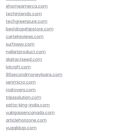
ehomeamerca.com
techintendo.com
techgreenpure.com
bestdropshipstore.com
cartelreviews.com
surfsway.com
nailartproduct.com
digitactseed.com
lvlcraft.com
90secondmoneyloans.com
xenmicro.com
rodrovers.com
tripssolution.com
satta-king-india.com
yukigassencanada.com
articlehorizone.com
yuqqbbzp.com