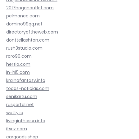
2017hoganoutlet.com
pelmanec.com
domino99qq.net
directoryoftheweb.com
donttellashton.com
rush3studio.com
roro90.com
herzio.com
in-hi5.com
krainafantasy.info
todas-noticias.com
senikartu.com
rusportal.net
watty.io
livinginthesun.info
itsriz.com
cargoods.shop