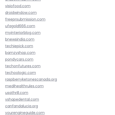
visiofood.com
droidwindow.com
freeprsubmission.com
ufagold666.com
myinteriorblog.com
bnewsindia.com
techiepick.com
bamzyshop.com
pondycars.com
techonfutures.com
techoologic.com
raspberryketonescanada.org
medihealthrules.com
usathrill.com
vshapedental.com
canfandalucia.org
yourengineguide.com