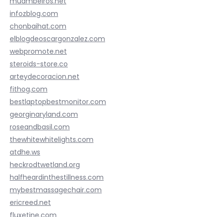
muambeiros.net
infozblog.com
chonbaihat.com
elblogdeoscargonzalez.com
webpromote.net
steroids-store.co
arteydecoracion.net
fithog.com
bestlaptopbestmonitor.com
georginaryland.com
roseandbasil.com
thewhitewhitelights.com
atdhe.ws
heckrodtwetland.org
halfheardinthestillness.com
mybestmassagechair.com
ericreed.net
fluxetine.com