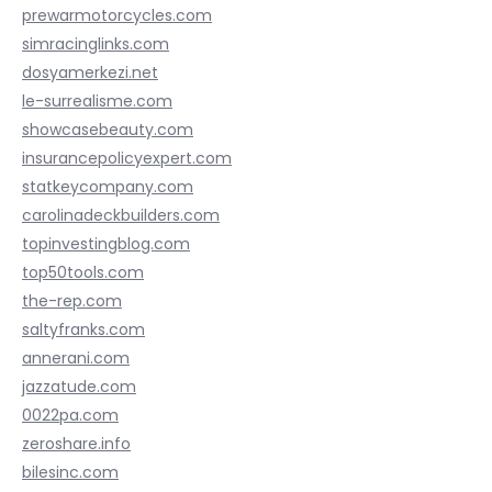
prewarmotorcycles.com
simracinglinks.com
dosyamerkezi.net
le-surrealisme.com
showcasebeauty.com
insurancepolicyexpert.com
statkeycompany.com
carolinadeckbuilders.com
topinvestingblog.com
top50tools.com
the-rep.com
saltyfranks.com
annerani.com
jazzatude.com
0022pa.com
zeroshare.info
bilesinc.com