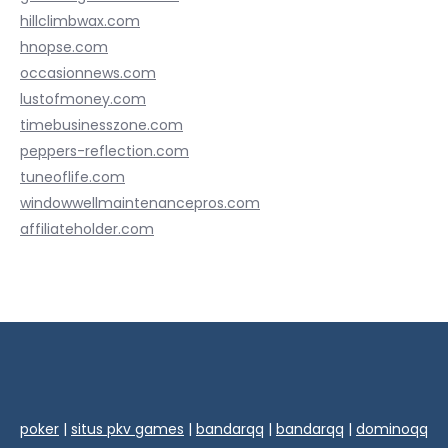
hillclimbwax.com
hnopse.com
occasionnews.com
lustofmoney.com
timebusinesszone.com
peppers-reflection.com
tuneoflife.com
windowwellmaintenancepros.com
affiliateholder.com
poker
|
situs pkv games
|
bandarqq
|
bandarqq
|
dominoqq