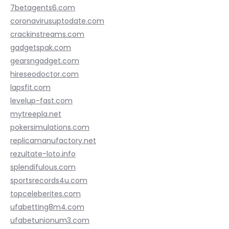
7betagents6.com
coronavirusuptodate.com
crackinstreams.com
gadgetspak.com
gearsngadget.com
hireseodoctor.com
lapsfit.com
levelup-fast.com
mytreepla.net
pokersimulations.com
replicamanufactory.net
rezultate-loto.info
splendifulous.com
sportsrecords4u.com
topceleberites.com
ufabetting8m4.com
ufabetunionum3.com