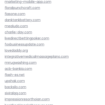
marketing-mobile-app.com
floralpunchcraft.com
fiasone.com
danktankbattery.com
mealudo.com
charlie-day.com
livedirectbettingpoker.com
foxbusinessupdate.com
lovedaddy.org
integrativemedicalmassageplano.com
mrrugwashing.com
acb-bankia.com
flash-es.net
upshak.com
backsilo.com
siviralqq.com
impressionresorthoian.com