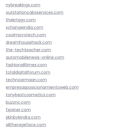
nybreakings.com
outstationcabsservices.com
thekrtagy.com
xchangeindia.com
coolmicrotech.com
dreamhousehack.com
the-techteacher.com
automobilenews-online.com
fashionalltimes.com
totaldigitalforum.com
technoarmaan.com
empresasposicionamientoweb.com
tonybestcosmetics.com
buzznc.com
fxjoiner.com
skinbykindra.com
alltherageface.com