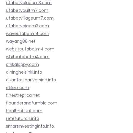
ufabetvalueum3.com
ufabetvaultm7.com
ufabetvillageum7.com
ufabetvoicem3.com
waveufabetm4.com
wayang88.net
websiteufabetm4.com
whiteufabetm4.com
anikalappy.com
dininghelsinki.info
duanfrescariverside.info
etilerx.com
finestreplica.net
flounderandfumble.com
healthohunt.com
retefuturah.info
smartinvestinginfo.info