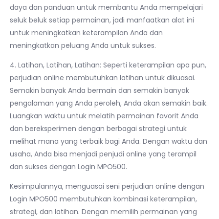
daya dan panduan untuk membantu Anda mempelajari
seluk beluk setiap permainan, jadi manfaatkan alat ini
untuk meningkatkan keterampilan Anda dan
meningkatkan peluang Anda untuk sukses.
4. Latihan, Latihan, Latihan: Seperti keterampilan apa pun,
perjudian online membutuhkan latihan untuk dikuasai.
Semakin banyak Anda bermain dan semakin banyak
pengalaman yang Anda peroleh, Anda akan semakin baik.
Luangkan waktu untuk melatih permainan favorit Anda
dan bereksperimen dengan berbagai strategi untuk
melihat mana yang terbaik bagi Anda. Dengan waktu dan
usaha, Anda bisa menjadi penjudi online yang terampil
dan sukses dengan Login MPO500.
Kesimpulannya, menguasai seni perjudian online dengan
Login MPO500 membutuhkan kombinasi keterampilan,
strategi, dan latihan. Dengan memilih permainan yang