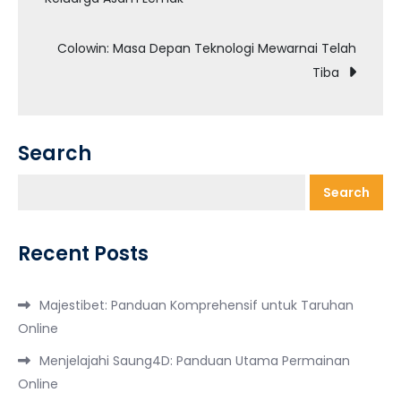
navigation
Colowin: Masa Depan Teknologi Mewarnai Telah
Tiba
Search
Search
Recent Posts
Majestibet: Panduan Komprehensif untuk Taruhan
Online
Menjelajahi Saung4D: Panduan Utama Permainan
Online