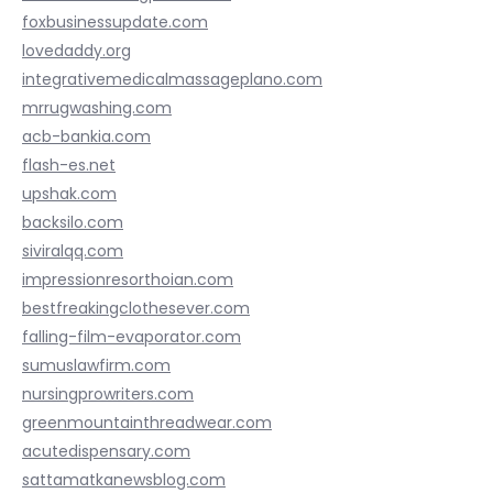
foxbusinessupdate.com
lovedaddy.org
integrativemedicalmassageplano.com
mrrugwashing.com
acb-bankia.com
flash-es.net
upshak.com
backsilo.com
siviralqq.com
impressionresorthoian.com
bestfreakingclothesever.com
falling-film-evaporator.com
sumuslawfirm.com
nursingprowriters.com
greenmountainthreadwear.com
acutedispensary.com
sattamatkanewsblog.com