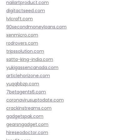
nailartproduct.com
digitactseed.com
lvlcraft.com
90secondmoneyloans.com
xenmicro.com
rodrovers.com
tripssolution.com
satta-king-india.com
yukigassencanada.com
articlehorizone.com
yuqqbbzp.com
7betagents6.com
coronavirusuptodate.com
crackinstreams.com
gadgetspak.com
gearsngadget.com
hireseodoctor.com