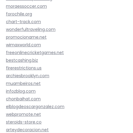
moraessoccer.com
forochile.org
chart-track.com
wonderfultraveling.com
promocioname.net
wimaxworld.com
freeonlinecricketgames.net
bestcashing.biz
firerestrictions.us
archiesbrooklyn.com
muambeiros.net
infozblog.com
chonbaihat.com
elblogdeoscargonzalez.com
webpromote.net
steroids-store.co
arteydecoracion.net