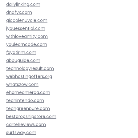
dailylinking.com
dnafyx.com
giocolenuvole.com
iyouessential.com
withloveamity.com
youlearncode.com
fxyatirim.com
abbuguide.com
technologyresult.com
webhostingoffers.org
whatszow.com
ehomeamerca.com
techintendo.com
techgreenpure.com
bestdropshipstore.com
cartelreviews.com
surfsway.com