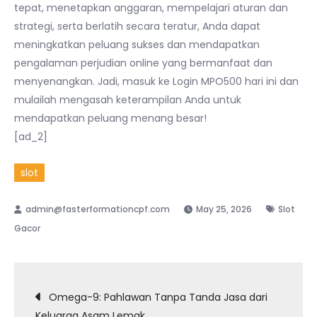
tepat, menetapkan anggaran, mempelajari aturan dan
strategi, serta berlatih secara teratur, Anda dapat
meningkatkan peluang sukses dan mendapatkan
pengalaman perjudian online yang bermanfaat dan
menyenangkan. Jadi, masuk ke Login MPO500 hari ini dan
mulailah mengasah keterampilan Anda untuk
mendapatkan peluang menang besar!
[ad_2]
slot
May 25, 2026
Slot
Gacor
Post
Omega-9: Pahlawan Tanpa Tanda Jasa dari
Keluarga Asam Lemak