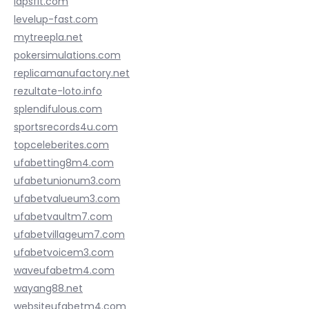
lapsfit.com
levelup-fast.com
mytreepla.net
pokersimulations.com
replicamanufactory.net
rezultate-loto.info
splendifulous.com
sportsrecords4u.com
topceleberites.com
ufabetting8m4.com
ufabetunionum3.com
ufabetvalueum3.com
ufabetvaultm7.com
ufabetvillageum7.com
ufabetvoicem3.com
waveufabetm4.com
wayang88.net
websiteufabetm4.com