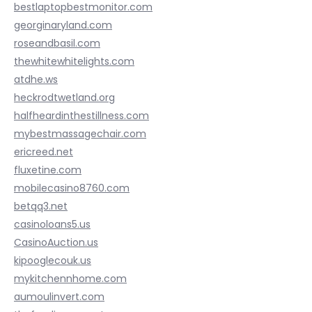
bestlaptopbestmonitor.com
georginaryland.com
roseandbasil.com
thewhitewhitelights.com
atdhe.ws
heckrodtwetland.org
halfheardinthestillness.com
mybestmassagechair.com
ericreed.net
fluxetine.com
mobilecasino8760.com
betqq3.net
casinoloans5.us
CasinoAuction.us
kipooglecouk.us
mykitchennhome.com
aumoulinvert.com