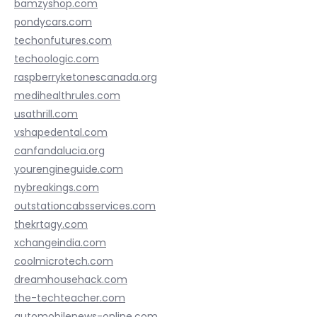
bamzyshop.com
pondycars.com
techonfutures.com
techoologic.com
raspberryketonescanada.org
medihealthrules.com
usathrill.com
vshapedental.com
canfandalucia.org
yourengineguide.com
nybreakings.com
outstationcabsservices.com
thekrtagy.com
xchangeindia.com
coolmicrotech.com
dreamhousehack.com
the-techteacher.com
automobilenews-online.com