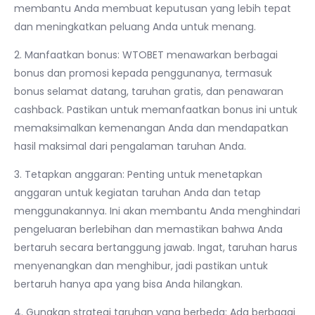
membantu Anda membuat keputusan yang lebih tepat
dan meningkatkan peluang Anda untuk menang.
2. Manfaatkan bonus: WTOBET menawarkan berbagai
bonus dan promosi kepada penggunanya, termasuk
bonus selamat datang, taruhan gratis, dan penawaran
cashback. Pastikan untuk memanfaatkan bonus ini untuk
memaksimalkan kemenangan Anda dan mendapatkan
hasil maksimal dari pengalaman taruhan Anda.
3. Tetapkan anggaran: Penting untuk menetapkan
anggaran untuk kegiatan taruhan Anda dan tetap
menggunakannya. Ini akan membantu Anda menghindari
pengeluaran berlebihan dan memastikan bahwa Anda
bertaruh secara bertanggung jawab. Ingat, taruhan harus
menyenangkan dan menghibur, jadi pastikan untuk
bertaruh hanya apa yang bisa Anda hilangkan.
4. Gunakan strategi taruhan yang berbeda: Ada berbagai