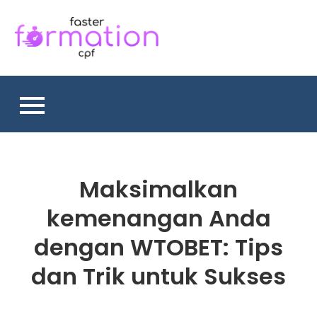
Skip
to
Slot Gacor Malam
content
Raih kemenangan besar
Ini dari PG Soft,
malam ini dengan slot X500
Slot X500 untuk
dari PG Soft tanpa risiko rugi.
Slot gacor ini menawarkan
Kemenangan
hasil yang memuaskan.
Tanpa Risiko
Maksimalkan
kemenangan Anda
dengan WTOBET: Tips
dan Trik untuk Sukses