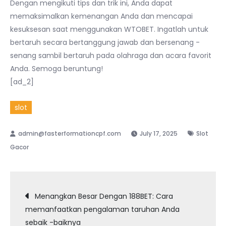
Dengan mengikuti tips dan trik ini, Anda dapat
memaksimalkan kemenangan Anda dan mencapai
kesuksesan saat menggunakan WTOBET. Ingatlah untuk
bertaruh secara bertanggung jawab dan bersenang -
senang sambil bertaruh pada olahraga dan acara favorit
Anda. Semoga beruntung!
[ad_2]
slot
July 17, 2025
Slot
Gacor
Post
Menangkan Besar Dengan 188BET: Cara
memanfaatkan pengalaman taruhan Anda
navigation
sebaik -baiknya