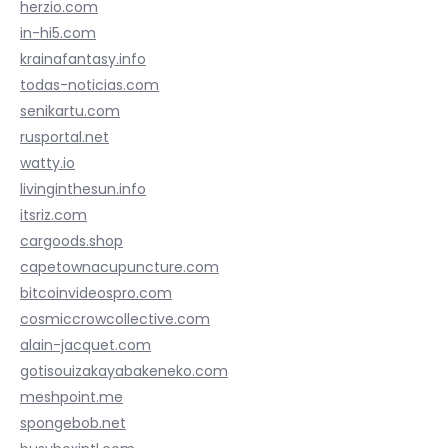
herzio.com
in-hi5.com
krainafantasy.info
todas-noticias.com
senikartu.com
rusportal.net
watty.io
livinginthesun.info
itsriz.com
cargoods.shop
capetownacupuncture.com
bitcoinvideospro.com
cosmiccrowcollective.com
alain-jacquet.com
gotisouizakayabakeneko.com
meshpoint.me
spongebob.net