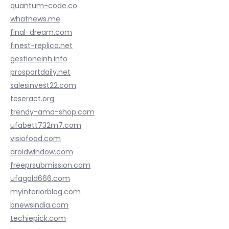
quantum-code.co
whatnews.me
final-dream.com
finest-replica.net
gestioneinh.info
prosportdaily.net
salesinvest22.com
teseract.org
trendy-ama-shop.com
ufabett732m7.com
visiofood.com
droidwindow.com
freeprsubmission.com
ufagold666.com
myinteriorblog.com
bnewsindia.com
techiepick.com