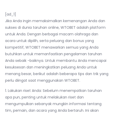
[ad_1]
Jika Anda ingin memaksimalkan kemenangan Anda dan
sukses di dunia taruhan online, WTOBET adalah platform
untuk Anda. Dengan berbagai macam olahraga dan
acara untuk dipilih, serta peluang dan bonus yang
kompetitif, WTOBET menawarkan semua yang Anda
butuhkan untuk memanfaatkan pengalaman taruhan
Anda sebaik -baiknya. Untuk membantu Anda mencapai
kesuksesan dan meningkatkan peluang Anda untuk
menang besar, berikut adalah beberapa tips dan trik yang
perlu diingat saat menggunakan WTOBET.
1. Lakukan riset Anda: Sebelum menempatkan taruhan
apa pun, penting untuk melakukan riset dan
mengumpulkan sebanyak mungkin informasi tentang
tim, pemain, dan acara yang Anda bertaruh. Ini akan