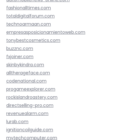
fashionalltimes.com
totaldigitalforum.com
technoarmaan.com
empresasposicionamientoweb.com
tonybestcosmetics.com
buzznc.com
fxjoiner.com
skinbykindra.com
alltherageface.com
codenational.com
progameexplorer.com
rockislandroastery.com
directselling-pro.com
revenuealarm.com
lurab.com
ignitioncoilguide.com
mytechcomputer.com