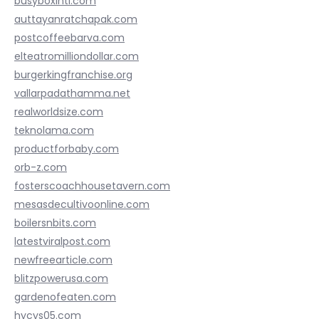
busyboxintl.com
auttayanratchapak.com
postcoffeebarva.com
elteatromilliondollar.com
burgerkingfranchise.org
vallarpadathamma.net
realworldsize.com
teknolama.com
productforbaby.com
orb-z.com
fosterscoachhousetavern.com
mesasdecultivoonline.com
boilersnbits.com
latestviralpost.com
newfreearticle.com
blitzpowerusa.com
gardenofeaten.com
hycys05.com