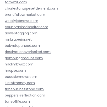
totowaz.com
charlestonwipesettlement.com
brandfollowmarket.com
weeklyjobnews.com
countyanimalshelter.com
adwebtagging.com
ranksuperior.net
babystepahead.com
destinationoverlooked.com
gamblingamount.com
hillclimbwax.com
hnopse.com
occasionnews.com
lustofmoney.com
timebusinesszone.com
peppers-reflection.com
tuneoflife.com