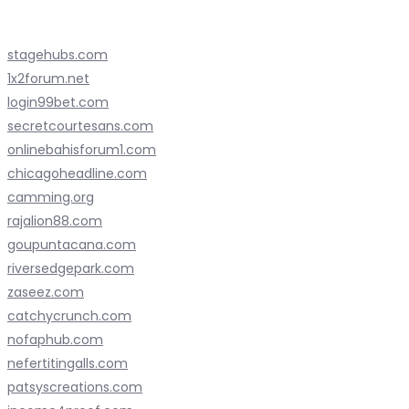
stagehubs.com
1x2forum.net
login99bet.com
secretcourtesans.com
onlinebahisforum1.com
chicagoheadline.com
camming.org
rajalion88.com
goupuntacana.com
riversedgepark.com
zaseez.com
catchycrunch.com
nofaphub.com
nefertitingalls.com
patsyscreations.com