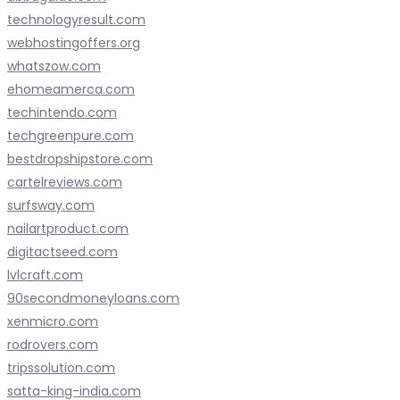
technologyresult.com
webhostingoffers.org
whatszow.com
ehomeamerca.com
techintendo.com
techgreenpure.com
bestdropshipstore.com
cartelreviews.com
surfsway.com
nailartproduct.com
digitactseed.com
lvlcraft.com
90secondmoneyloans.com
xenmicro.com
rodrovers.com
tripssolution.com
satta-king-india.com