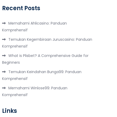
Recent Posts
Memahami Ahlicasino: Panduan
Komprehensif
Temukan Kegembiraan Juruscasino: Panduan
Komprehensif
What is Plisbet? A Comprehensive Guide for
Beginners
Temukan Keindahan Bunga99: Panduan
Komprehensif
Memahami Winlose99: Panduan
Komprehensif
Links