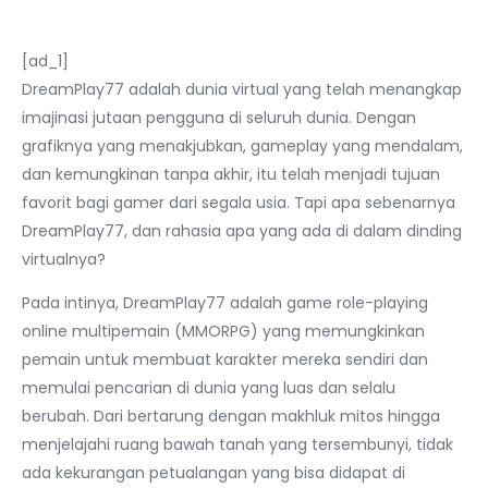
[ad_1]
DreamPlay77 adalah dunia virtual yang telah menangkap
imajinasi jutaan pengguna di seluruh dunia. Dengan
grafiknya yang menakjubkan, gameplay yang mendalam,
dan kemungkinan tanpa akhir, itu telah menjadi tujuan
favorit bagi gamer dari segala usia. Tapi apa sebenarnya
DreamPlay77, dan rahasia apa yang ada di dalam dinding
virtualnya?
Pada intinya, DreamPlay77 adalah game role-playing
online multipemain (MMORPG) yang memungkinkan
pemain untuk membuat karakter mereka sendiri dan
memulai pencarian di dunia yang luas dan selalu
berubah. Dari bertarung dengan makhluk mitos hingga
menjelajahi ruang bawah tanah yang tersembunyi, tidak
ada kekurangan petualangan yang bisa didapat di