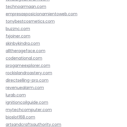
technoarmaan.com
empresasposicionamientoweb.com
tonybestcosmetics.com
buzznc.com
fxjoiner.com
skinbykindra.com
alltherageface.com
codenational.com
progameexplorer.com
rockislandroastery.com
directselling-pro.com
revenuealarm.com
lurab.com
ignitioncoilguide.com
mytechcomputer.com
bioslot168.com
artsandcraftsauthority.com