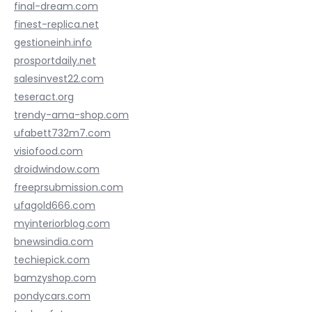
final-dream.com
finest-replica.net
gestioneinh.info
prosportdaily.net
salesinvest22.com
teseract.org
trendy-ama-shop.com
ufabett732m7.com
visiofood.com
droidwindow.com
freeprsubmission.com
ufagold666.com
myinteriorblog.com
bnewsindia.com
techiepick.com
bamzyshop.com
pondycars.com