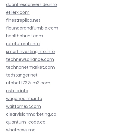
duanfrescariverside.info
etilerx.com
finestreplica.net
flounderandfumble.com
healthohunt.com
retefuturah.info
smartinvestinginfo.info
technewsalliance.com
technonetmarket.com
tedstanger.net
ufabett732um3.com
uskola.info
wagonpaints.info
waitfornext.com
clearvisionmarketing.co
quantum-code.co
whatnews.me