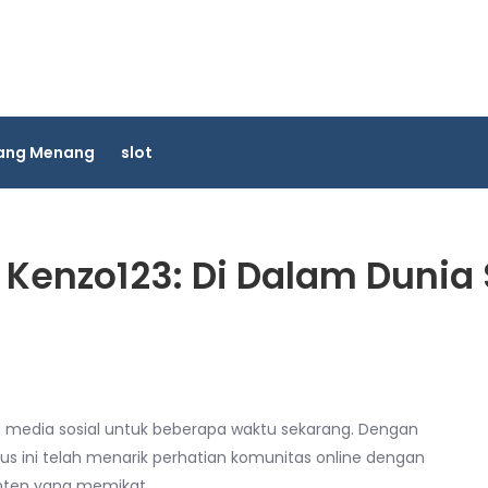
r Malam Ini dari PG Soft, Slot X5
sar malam ini dengan slot X500 dari PG Soft tanpa risiko rugi.
ang Menang
slot
Kenzo123: Di Dalam Dunia 
a media sosial untuk beberapa waktu sekarang. Dengan
ius ini telah menarik perhatian komunitas online dengan
onten yang memikat.