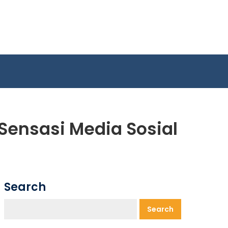
00 untuk Kemenangan Tanpa Risiko
 Slot gacor ini menawarkan hasil yang memuaskan.
Sensasi Media Sosial
Search
Search