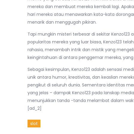
mereka dan membuat mereka kembali lagi. Apakah
hari mereka atau menawarkan kata-kata dorongan
menarik dan menggugah pikiran.
Tapi mungkin misteri terbesar di sekitar Kenzo123 
popularitas mereka yang luar biasa, Kenzo123 te
rahasia, menambah intrik dan mistik yang mengeli
keingintahuan di antara penggemar mereka, yang 
Sebagai kesimpulan, Kenzo123 adalah sensasi media
unik antara humor, kreativitas, dan keaslian mere
pengikut di seluruh dunia. Sementara identitas me
yang jelas – dampak Kenzo123 pada lanskap media 
menunjukkan tanda -tanda melambat dalam wakt
[ad_2]
slot