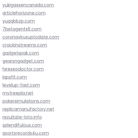
yukigassencanada.com
articlehorizone.com
yuqqbbzp.com
7betagents6.com
coronavirusuptodate.com
crackinstreams.com
gadgetspak.com
gearsngadget.com
hireseodoctor.com
lapsfit.com
levelup-fast.com
mytreepla.net
pokersimulations.com
replicamanufactory.net
rezultate-loto.info
splendifulous.com
sportsrecords4u.com