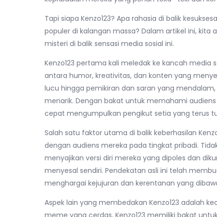
Tapi siapa Kenzo123? Apa rahasia di balik kesuk
populer di kalangan massa? Dalam artikel ini, ki
misteri di balik sensasi media sosial ini.
Kenzo123 pertama kali meledak ke kancah media s
antara humor, kreativitas, dan konten yang meny
lucu hingga pemikiran dan saran yang mendalam
menarik. Dengan bakat untuk memahami audiens 
cepat mengumpulkan pengikut setia yang terus tu
Salah satu faktor utama di balik keberhasilan K
dengan audiens mereka pada tingkat pribadi. Tidak
menyajikan versi diri mereka yang dipoles dan dik
menyesal sendiri. Pendekatan asli ini telah mem
menghargai kejujuran dan kerentanan yang dibaw
Aspek lain yang membedakan Kenzo123 adalah keca
meme yang cerdas, Kenzo123 memiliki bakat unt