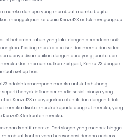
sesan mereka dan apa yang membuat mereka begitu
ta akan menggali jauh ke dunia Kenzo123 untuk mengungkap
osial beberapa tahun yang lalu, dengan perpaduan unik
enangkan. Posting mereka berkisar dari meme dan video
, semuanya disampaikan dengan cara yang jenaka dan
mereka dan memanfaatkan zeitgeist, Kenzo123 dengan
mbuh setiap hari.
enzo123 adalah kemampuan mereka untuk terhubung
 seperti banyak influencer media sosial lainnya yang
uratori, Kenzo123 menyegarkan otentik dan dengan tidak
buat mereka disukai mereka kepada pengikut mereka, yang
a Kenzo123 ke konten mereka.
kapan kreatif mereka. Dari slogan yang menarik hingga
uk membuat konten yang beresonansi dengan audiens