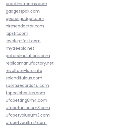
crackinstreams.com
gadgetspak.com
gearsngadget.com
hireseodoctor.com
lapsfit.com
levelup-fast.com
mytreepla.net
pokersimulations.com
replicamanufactory.net
rezultate-loto.info
splendifulous.com
sportsrecords4u.com
topceleberites.com
ufabetting8m4.com
ufabetunionum3.com
ufabetvalueum3.com
ufabetvaultm7.com