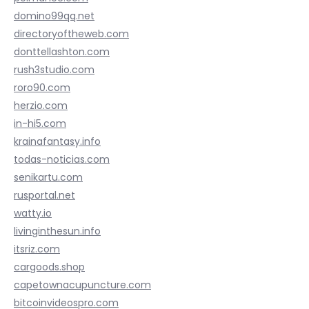
domino99qq.net
directoryoftheweb.com
donttellashton.com
rush3studio.com
roro90.com
herzio.com
in-hi5.com
krainafantasy.info
todas-noticias.com
senikartu.com
rusportal.net
watty.io
livinginthesun.info
itsriz.com
cargoods.shop
capetownacupuncture.com
bitcoinvideospro.com