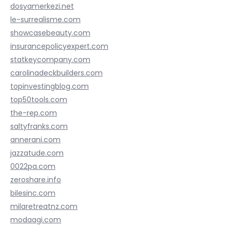
dosyamerkezi.net
le-surrealisme.com
showcasebeauty.com
insurancepolicyexpert.com
statkeycompany.com
carolinadeckbuilders.com
topinvestingblog.com
top50tools.com
the-rep.com
saltyfranks.com
annerani.com
jazzatude.com
0022pa.com
zeroshare.info
bilesinc.com
milaretreatnz.com
modaagi.com