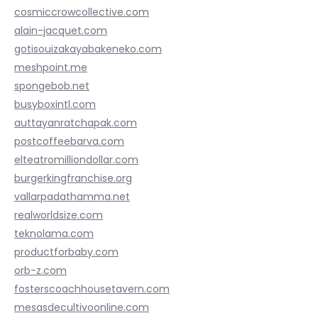
cosmiccrowcollective.com
alain-jacquet.com
gotisouizakayabakeneko.com
meshpoint.me
spongebob.net
busyboxintl.com
auttayanratchapak.com
postcoffeebarva.com
elteatromilliondollar.com
burgerkingfranchise.org
vallarpadathamma.net
realworldsize.com
teknolama.com
productforbaby.com
orb-z.com
fosterscoachhousetavern.com
mesasdecultivoonline.com