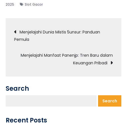
2025
Slot Gacor
Post
Menjelajahi Dunia Mistis 5unsur: Panduan
Pemula
navigation
Menjelajahi Manfaat Panenjp: Tren Baru dalam
Keuangan Pribadi
Search
Search
Recent Posts