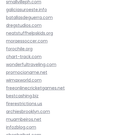
smallvilleph.com
galiciasuroeste.info
batallasdeguerra.com
dregstudios.com
neatstuffhelpskids.org
moraessoccer.com
forochile.org
chart-track.com
wonderfultraveling.com
promocioname.net
wimaxworld.com
freeonlinecricketgames.net
bestcashing.biz
firerestrictions.us
archiesbrooklyn.com
muambeiros.net
infozblog.com