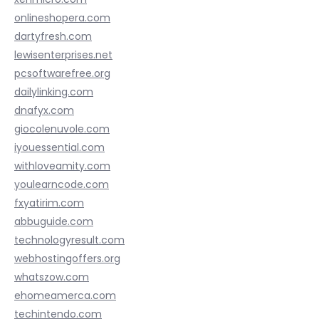
onlineshopera.com
dartyfresh.com
lewisenterprises.net
pcsoftwarefree.org
dailylinking.com
dnafyx.com
giocolenuvole.com
iyouessential.com
withloveamity.com
youlearncode.com
fxyatirim.com
abbuguide.com
technologyresult.com
webhostingoffers.org
whatszow.com
ehomeamerca.com
techintendo.com