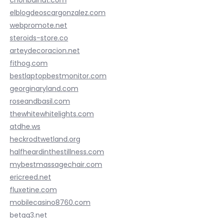
chonbaihat.com
elblogdeoscargonzalez.com
webpromote.net
steroids-store.co
arteydecoracion.net
fithog.com
bestlaptopbestmonitor.com
georginaryland.com
roseandbasil.com
thewhitewhitelights.com
atdhe.ws
heckrodtwetland.org
halfheardinthestillness.com
mybestmassagechair.com
ericreed.net
fluxetine.com
mobilecasino8760.com
betqq3.net