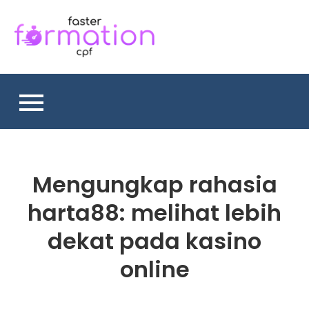
Skip
to
Slot Gacor Malam
content
Raih kemenangan besar
Ini dari PG Soft,
malam ini dengan slot X500
Slot X500 untuk
dari PG Soft tanpa risiko rugi.
Slot gacor ini menawarkan
Kemenangan
hasil yang memuaskan.
Tanpa Risiko
Mengungkap rahasia
harta88: melihat lebih
dekat pada kasino
online