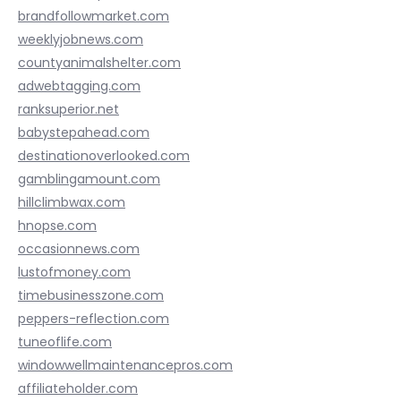
brandfollowmarket.com
weeklyjobnews.com
countyanimalshelter.com
adwebtagging.com
ranksuperior.net
babystepahead.com
destinationoverlooked.com
gamblingamount.com
hillclimbwax.com
hnopse.com
occasionnews.com
lustofmoney.com
timebusinesszone.com
peppers-reflection.com
tuneoflife.com
windowwellmaintenancepros.com
affiliateholder.com