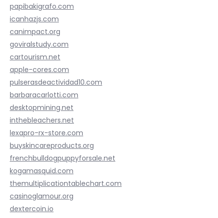
papibakigrafo.com
icanhazjs.com
canimpact.org
goviralstudy.com
cartourism.net
apple-cores.com
pulserasdeactividad10.com
barbaracarlotti.com
desktopmining.net
inthebleachers.net
lexapro-rx-store.com
buyskincareproducts.org
frenchbulldogpuppyforsale.net
kogamasquid.com
themultiplicationtablechart.com
casinoglamour.org
dextercoin.io