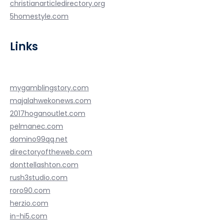
christianarticledirectory.org
5homestyle.com
Links
mygamblingstory.com
majalahwekonews.com
2017hoganoutlet.com
pelmanec.com
domino99qq.net
directoryoftheweb.com
donttellashton.com
rush3studio.com
roro90.com
herzio.com
in-hi5.com