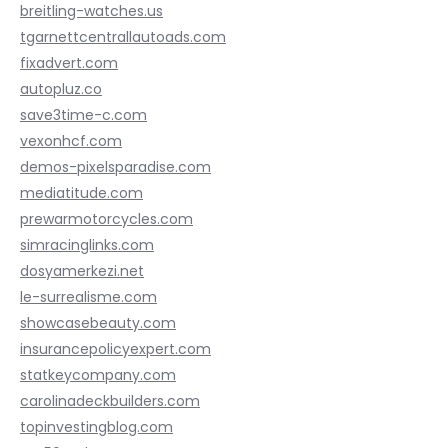
breitling-watches.us
tgarnettcentrallautoads.com
fixadvert.com
autopluz.co
save3time-c.com
vexonhcf.com
demos-pixelsparadise.com
mediatitude.com
prewarmotorcycles.com
simracinglinks.com
dosyamerkezi.net
le-surrealisme.com
showcasebeauty.com
insurancepolicyexpert.com
statkeycompany.com
carolinadeckbuilders.com
topinvestingblog.com