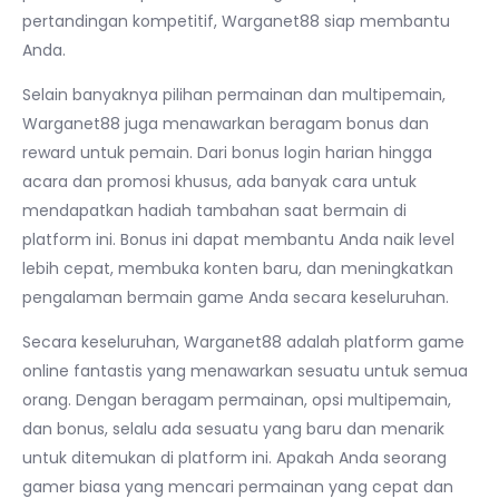
pertandingan kompetitif, Warganet88 siap membantu
Anda.
Selain banyaknya pilihan permainan dan multipemain,
Warganet88 juga menawarkan beragam bonus dan
reward untuk pemain. Dari bonus login harian hingga
acara dan promosi khusus, ada banyak cara untuk
mendapatkan hadiah tambahan saat bermain di
platform ini. Bonus ini dapat membantu Anda naik level
lebih cepat, membuka konten baru, dan meningkatkan
pengalaman bermain game Anda secara keseluruhan.
Secara keseluruhan, Warganet88 adalah platform game
online fantastis yang menawarkan sesuatu untuk semua
orang. Dengan beragam permainan, opsi multipemain,
dan bonus, selalu ada sesuatu yang baru dan menarik
untuk ditemukan di platform ini. Apakah Anda seorang
gamer biasa yang mencari permainan yang cepat dan