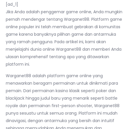
[ad_1]
Jika Anda adalah penggemar game online, Anda mungkin
pernah mendengar tentang Warganet88. Platform game
online populer ini telah membuat gebrakan di komunitas
game karena banyaknya pilihan game dan antarmuka
yang ramah pengguna. Pada artikel ini, kami akan
menjelajahi dunia online Warganet88 dan memberi Anda
ulasan komprehensif tentang apa yang ditawarkan
platform ini.
Warganet88 adalah platform game online yang
menawarkan beragam permainan untuk dinikmati para
pemain. Dari permainan kasino klasik seperti poker dan
blackjack hingga judul baru yang menarik seperti battle
royale dan permainan first-person shooter, Warganet88
punya sesuatu untuk semua orang. Platform ini mudah
dinavigasi, dengan antarmuka yang bersih dan intuitif
sehingga memudahkan Anda menemukan dan