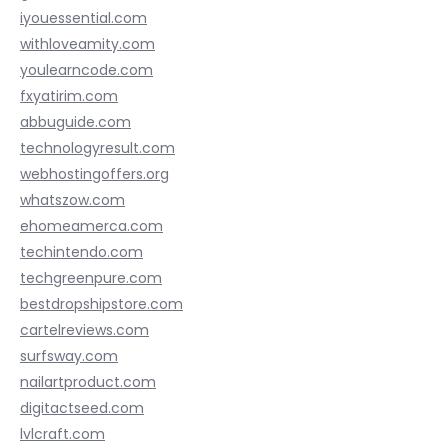
iyouessential.com
withloveamity.com
youlearncode.com
fxyatirim.com
abbuguide.com
technologyresult.com
webhostingoffers.org
whatszow.com
ehomeamerca.com
techintendo.com
techgreenpure.com
bestdropshipstore.com
cartelreviews.com
surfsway.com
nailartproduct.com
digitactseed.com
lvlcraft.com