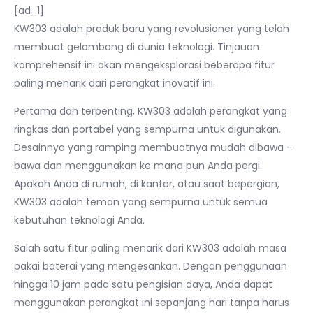
[ad_1]
KW303 adalah produk baru yang revolusioner yang telah
membuat gelombang di dunia teknologi. Tinjauan
komprehensif ini akan mengeksplorasi beberapa fitur
paling menarik dari perangkat inovatif ini.
Pertama dan terpenting, KW303 adalah perangkat yang
ringkas dan portabel yang sempurna untuk digunakan.
Desainnya yang ramping membuatnya mudah dibawa -
bawa dan menggunakan ke mana pun Anda pergi.
Apakah Anda di rumah, di kantor, atau saat bepergian,
KW303 adalah teman yang sempurna untuk semua
kebutuhan teknologi Anda.
Salah satu fitur paling menarik dari KW303 adalah masa
pakai baterai yang mengesankan. Dengan penggunaan
hingga 10 jam pada satu pengisian daya, Anda dapat
menggunakan perangkat ini sepanjang hari tanpa harus