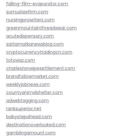
falling-film-evaporator.com
sumuslawfirm.com
nursingprowriters.com
greenmountainthreadwear.com
acutedispensary.com
sattamatkanewsblog.com
cryptocurrencytradingcn.com
totowaz.com
charlestonwipesettlement.com
brandfollowmarket.com
weeklyjobnews.com
countyanimalshelter.com
adwebtagging.com
ranksuperior.net
babystepahead.com
destinationoverlooked.com
gamblingamount.com