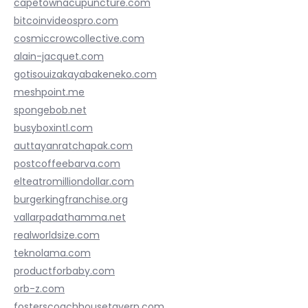
capetownacupuncture.com
bitcoinvideospro.com
cosmiccrowcollective.com
alain-jacquet.com
gotisouizakayabakeneko.com
meshpoint.me
spongebob.net
busyboxintl.com
auttayanratchapak.com
postcoffeebarva.com
elteatromilliondollar.com
burgerkingfranchise.org
vallarpadathamma.net
realworldsize.com
teknolama.com
productforbaby.com
orb-z.com
fosterscoachhousetavern.com