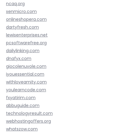
ncaq.org
xenmicro.com
onlineshopera.com
dartyfresh.com
lewisenterprises.net
pcsoftwarefree.org
dailylinking.com
dnafyx.com
giocolenuvole.com
iyouessential.com
withloveamity.com
youlearncode.com
fxyatirim.com
abbuguide.com
technologyresult.com
webhostingoffers.org
whatszow.com