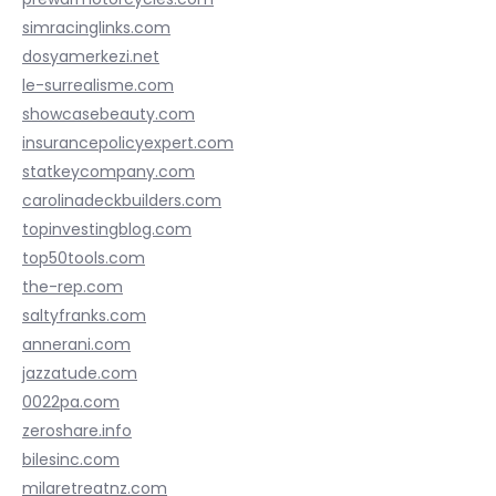
simracinglinks.com
dosyamerkezi.net
le-surrealisme.com
showcasebeauty.com
insurancepolicyexpert.com
statkeycompany.com
carolinadeckbuilders.com
topinvestingblog.com
top50tools.com
the-rep.com
saltyfranks.com
annerani.com
jazzatude.com
0022pa.com
zeroshare.info
bilesinc.com
milaretreatnz.com