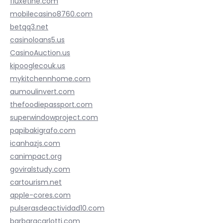
fluxetine.com
mobilecasino8760.com
betqq3.net
casinoloans5.us
CasinoAuction.us
kipooglecouk.us
mykitchennhome.com
aumoulinvert.com
thefoodiepassport.com
superwindowproject.com
papibakigrafo.com
icanhazjs.com
canimpact.org
goviralstudy.com
cartourism.net
apple-cores.com
pulserasdeactividad10.com
barbaracarlotti.com