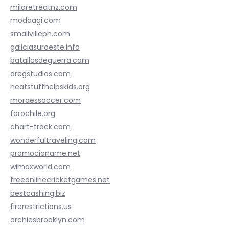
milaretreatnz.com
modaagi.com
smallvilleph.com
galiciasuroeste.info
batallasdeguerra.com
dregstudios.com
neatstuffhelpskids.org
moraessoccer.com
forochile.org
chart-track.com
wonderfultraveling.com
promocioname.net
wimaxworld.com
freeonlinecricketgames.net
bestcashing.biz
firerestrictions.us
archiesbrooklyn.com