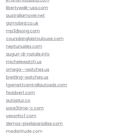
jimsfamousbbq.com
libertywalk-usa.com
australiamovie.net
gizmobird.co.uk
mp3djsong.com
coursdanglaistoulouse.com
neptunuslex.com
auguri-di-natale.info
michelewatch.us
omega--watches.us
breitling-watches.us
tgarnettcentrallautoads.com
fixadvert.com
autopluz.co
save3time-c.com
vexonhcf.com
demos-pixelsparadise.com
mediatitude.com