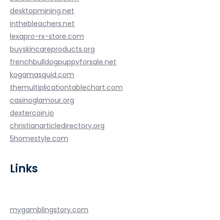
desktopmining.net
inthebleachers.net
lexapro-rx-store.com
buyskincareproducts.org
frenchbulldogpuppyforsale.net
kogamasquid.com
themultiplicationtablechart.com
casinoglamour.org
dextercoin.io
christianarticledirectory.org
5homestyle.com
Links
mygamblingstory.com