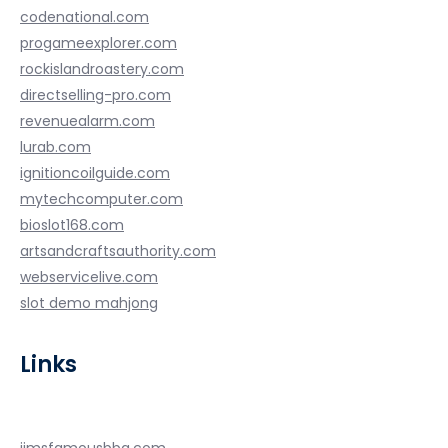
codenational.com
progameexplorer.com
rockislandroastery.com
directselling-pro.com
revenuealarm.com
lurab.com
ignitioncoilguide.com
mytechcomputer.com
bioslot168.com
artsandcraftsauthority.com
webservicelive.com
slot demo mahjong
Links