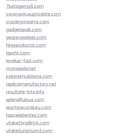
7betagents6.com
coronavirusuptodate.com
crackinstreams.com
gadgetspak.com
gearsngadget.com
hireseodoctor.com
lapsfit.com
levelup-fast.com
mytreepla.net
pokersimulations.com
replicamanufactory.net
rezultate-loto.info
splendifulous.com
sportsrecords4u.com
topceleberites.com
ufabetting8m4.com
ufabetunionum3.com