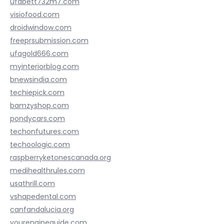
ufabett732m7.com
visiofood.com
droidwindow.com
freeprsubmission.com
ufagold666.com
myinteriorblog.com
bnewsindia.com
techiepick.com
bamzyshop.com
pondycars.com
techonfutures.com
techoologic.com
raspberryketonescanada.org
medihealthrules.com
usathrill.com
vshapedental.com
canfandalucia.org
yourengineguide.com