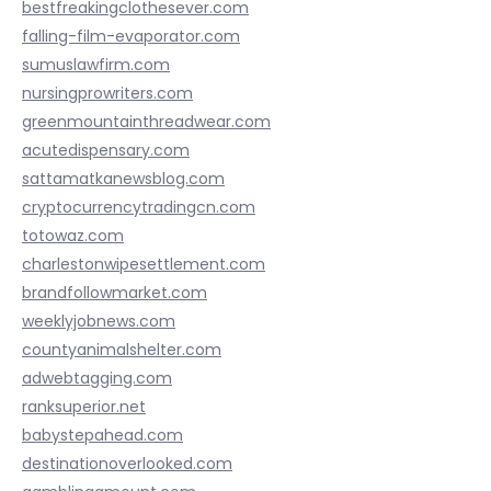
bestfreakingclothesever.com
falling-film-evaporator.com
sumuslawfirm.com
nursingprowriters.com
greenmountainthreadwear.com
acutedispensary.com
sattamatkanewsblog.com
cryptocurrencytradingcn.com
totowaz.com
charlestonwipesettlement.com
brandfollowmarket.com
weeklyjobnews.com
countyanimalshelter.com
adwebtagging.com
ranksuperior.net
babystepahead.com
destinationoverlooked.com