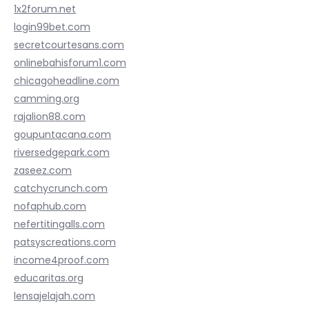
1x2forum.net
login99bet.com
secretcourtesans.com
onlinebahisforum1.com
chicagoheadline.com
camming.org
rajalion88.com
goupuntacana.com
riversedgepark.com
zaseez.com
catchycrunch.com
nofaphub.com
nefertitingalls.com
patsyscreations.com
income4proof.com
educaritas.org
lensajelajah.com