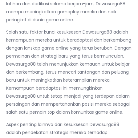
latihan dan dedikasi selama berjam-jam, Dewasurga88
mampu meningkatkan gameplay mereka dan naik
peringkat di dunia game online.
Salah satu faktor kunci kesuksesan Dewasurga88 adalah
kemampuan mereka untuk beradaptasi dan berkembang
dengan lanskap game online yang terus berubah. Dengan
permainan dan strategi baru yang terus bermunculan,
Dewasurga88 telah menunjukkan kemauan untuk belajar
dan berkembang, terus mencari tantangan dan peluang
baru untuk meningkatkan keterampilan mereka.
Kemampuan beradaptasi ini memungkinkan
Dewasurga88 untuk tetap menjadi yang terdepan dalam
persaingan dan mempertahankan posisi mereka sebagai
salah satu pemain top dalam komunitas game online.
Aspek penting lainnya dari kesuksesan Dewasurga88
adalah pendekatan strategis mereka terhadap