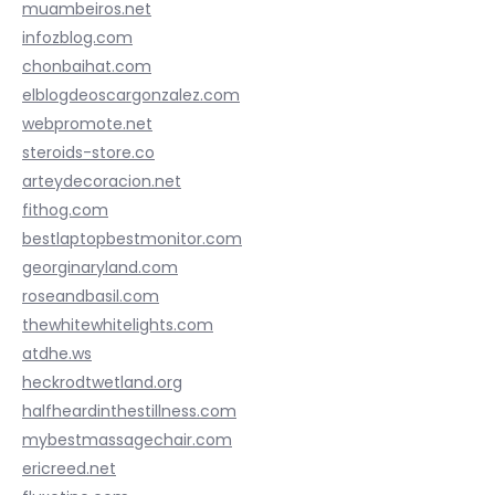
muambeiros.net
infozblog.com
chonbaihat.com
elblogdeoscargonzalez.com
webpromote.net
steroids-store.co
arteydecoracion.net
fithog.com
bestlaptopbestmonitor.com
georginaryland.com
roseandbasil.com
thewhitewhitelights.com
atdhe.ws
heckrodtwetland.org
halfheardinthestillness.com
mybestmassagechair.com
ericreed.net