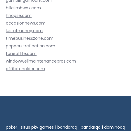
gamblingamount.com
hillclimbwax.com
hnopse.com
occasionnews.com
lustofmoney.com
timebusinesszone.com
peppers-reflection.com
tuneoflife.com
windowwellmaintenancepros.com
affiliateholder.com
poker
|
situs pkv games
|
bandarqq
|
bandarqq
|
dominoqq