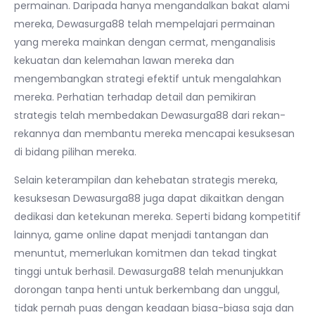
permainan. Daripada hanya mengandalkan bakat alami
mereka, Dewasurga88 telah mempelajari permainan
yang mereka mainkan dengan cermat, menganalisis
kekuatan dan kelemahan lawan mereka dan
mengembangkan strategi efektif untuk mengalahkan
mereka. Perhatian terhadap detail dan pemikiran
strategis telah membedakan Dewasurga88 dari rekan-
rekannya dan membantu mereka mencapai kesuksesan
di bidang pilihan mereka.
Selain keterampilan dan kehebatan strategis mereka,
kesuksesan Dewasurga88 juga dapat dikaitkan dengan
dedikasi dan ketekunan mereka. Seperti bidang kompetitif
lainnya, game online dapat menjadi tantangan dan
menuntut, memerlukan komitmen dan tekad tingkat
tinggi untuk berhasil. Dewasurga88 telah menunjukkan
dorongan tanpa henti untuk berkembang dan unggul,
tidak pernah puas dengan keadaan biasa-biasa saja dan