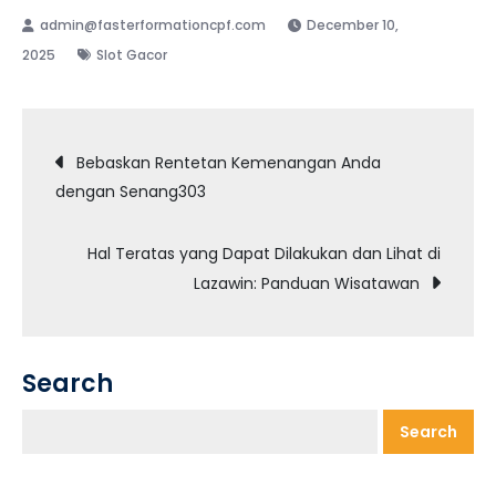
December 10,
2025
Slot Gacor
Post
Bebaskan Rentetan Kemenangan Anda
dengan Senang303
navigation
Hal Teratas yang Dapat Dilakukan dan Lihat di
Lazawin: Panduan Wisatawan
Search
Search