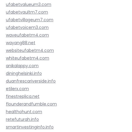
ufabetvalueum3.com
ufabetvaultm7.com
ufabetvillageum7.com
ufabetvoicem3.com
waveufabetm4.com
wayang88.net
websiteufabetm4.com
whiteufabetm4.com
anikalappy.com
dininghelsinki.info
duanfrescariverside.info
etilerx.com
finestreplica.net
flounderandfumble.com
healthohunt.com
retefuturah.info
smartinvestinginfo.info