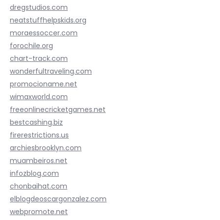
dregstudios.com
neatstuffhelpskids.org
moraessoccer.com
forochile.org
chart-track.com
wonderfultraveling.com
promocioname.net
wimaxworld.com
freeonlinecricketgames.net
bestcashing.biz
firerestrictions.us
archiesbrooklyn.com
muambeiros.net
infozblog.com
chonbaihat.com
elblogdeoscargonzalez.com
webpromote.net