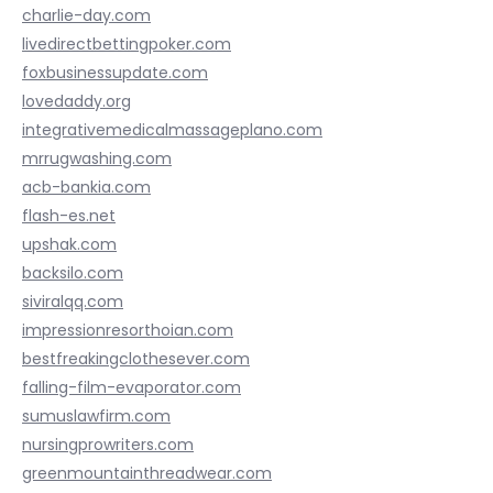
charlie-day.com
livedirectbettingpoker.com
foxbusinessupdate.com
lovedaddy.org
integrativemedicalmassageplano.com
mrrugwashing.com
acb-bankia.com
flash-es.net
upshak.com
backsilo.com
siviralqq.com
impressionresorthoian.com
bestfreakingclothesever.com
falling-film-evaporator.com
sumuslawfirm.com
nursingprowriters.com
greenmountainthreadwear.com