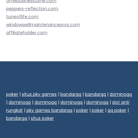
timebusinesszone.com
peppers-reflection.com
tuneoflife.com
windowwellmaintenancepros.com
affiliateholder.com
poker
|
situs pkv games
|
bandarqq
|
bandarqq
|
dominoqq
|
dominoqq
|
dominoqq
|
dominoqq
|
dominoqq
|
slot anti
rungkat
|
pkv games bandarqq
|
poker
|
poker
|
qq poker
|
bandarqq
|
situs poker