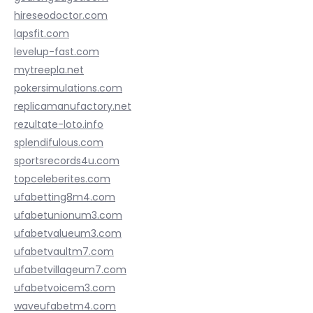
hireseodoctor.com
lapsfit.com
levelup-fast.com
mytreepla.net
pokersimulations.com
replicamanufactory.net
rezultate-loto.info
splendifulous.com
sportsrecords4u.com
topceleberites.com
ufabetting8m4.com
ufabetunionum3.com
ufabetvalueum3.com
ufabetvaultm7.com
ufabetvillageum7.com
ufabetvoicem3.com
waveufabetm4.com