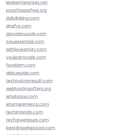
lewisenterprises.net
pcsoftwarefree.org
dailylinking.com
dnafyx.com
giocolenuvole.com
iyouessential.com
withloveamity.com
youlearncode.com
fxyatirim.com
abbuguide.com
technologyresult.com
webhostingoffers.org
whatszow.com
ehomeamerca.com
techintendo.com
techgreenpure.com
bestdropshipstore.com