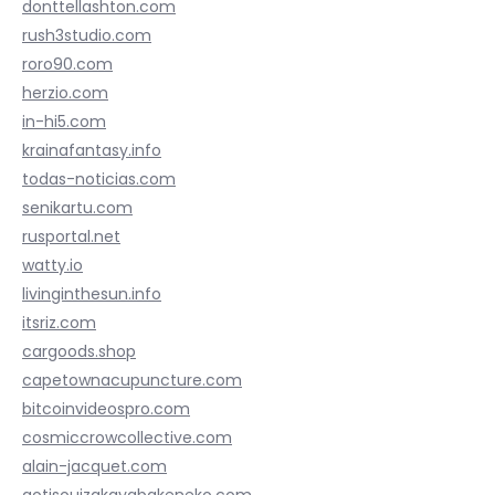
donttellashton.com
rush3studio.com
roro90.com
herzio.com
in-hi5.com
krainafantasy.info
todas-noticias.com
senikartu.com
rusportal.net
watty.io
livinginthesun.info
itsriz.com
cargoods.shop
capetownacupuncture.com
bitcoinvideospro.com
cosmiccrowcollective.com
alain-jacquet.com