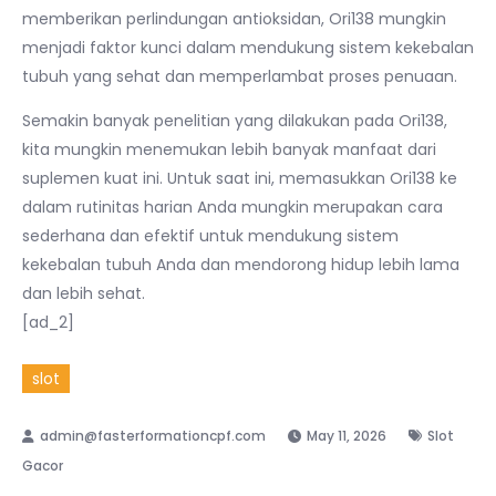
memberikan perlindungan antioksidan, Ori138 mungkin
menjadi faktor kunci dalam mendukung sistem kekebalan
tubuh yang sehat dan memperlambat proses penuaan.
Semakin banyak penelitian yang dilakukan pada Ori138,
kita mungkin menemukan lebih banyak manfaat dari
suplemen kuat ini. Untuk saat ini, memasukkan Ori138 ke
dalam rutinitas harian Anda mungkin merupakan cara
sederhana dan efektif untuk mendukung sistem
kekebalan tubuh Anda dan mendorong hidup lebih lama
dan lebih sehat.
[ad_2]
slot
May 11, 2026
Slot
Gacor