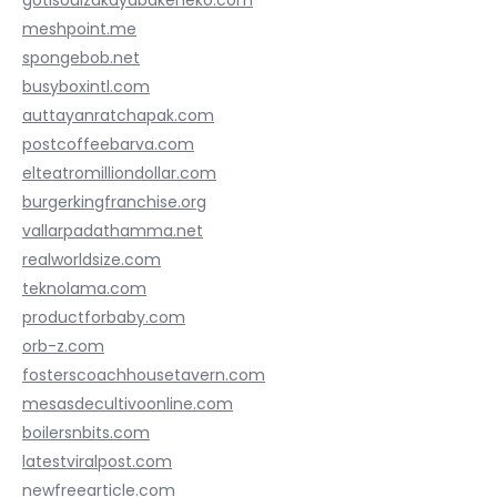
gotisouizakayabakeneko.com
meshpoint.me
spongebob.net
busyboxintl.com
auttayanratchapak.com
postcoffeebarva.com
elteatromilliondollar.com
burgerkingfranchise.org
vallarpadathamma.net
realworldsize.com
teknolama.com
productforbaby.com
orb-z.com
fosterscoachhousetavern.com
mesasdecultivoonline.com
boilersnbits.com
latestviralpost.com
newfreearticle.com