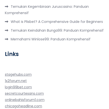
Temukan Kegembiraan Juruscasino: Panduan
Komprehensif
What is Plisbet? A Comprehensive Guide for Beginners
Temukan Keindahan Bunga99: Panduan Komprehensif
Memahami Winlose99: Panduan Komprehensif
Links
stagehubs.com
1x2forum.net
login99bet.com
secretcourtesans.com
onlinebahisforum1.com
chicagoheadline.com