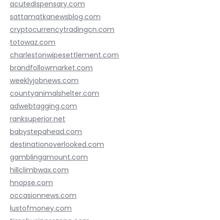
acutedispensary.com
sattamatkanewsblog.com
cryptocurrencytradingcn.com
totowaz.com
charlestonwipesettlement.com
brandfollowmarket.com
weeklyjobnews.com
countyanimalshelter.com
adwebtagging.com
ranksuperior.net
babystepahead.com
destinationoverlooked.com
gamblingamount.com
hillclimbwax.com
hnopse.com
occasionnews.com
lustofmoney.com