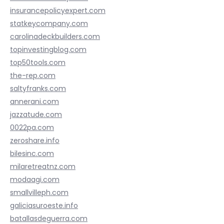
insurancepolicyexpert.com
statkeycompany.com
carolinadeckbuilders.com
topinvestingblog.com
top50tools.com
the-rep.com
saltyfranks.com
annerani.com
jazzatude.com
0022pa.com
zeroshare.info
bilesinc.com
milaretreatnz.com
modaagi.com
smallvilleph.com
galiciasuroeste.info
batallasdeguerra.com