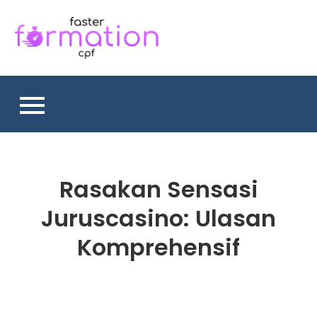
Skip
to
Slot Gacor Malam
content
Raih kemenangan besar
Ini dari PG Soft,
malam ini dengan slot X500
Slot X500 untuk
dari PG Soft tanpa risiko rugi.
Slot gacor ini menawarkan
Kemenangan
hasil yang memuaskan.
Tanpa Risiko
Rasakan Sensasi
Juruscasino: Ulasan
Komprehensif