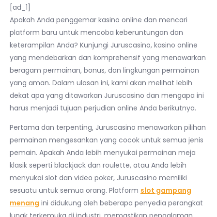
[ad_1]
Apakah Anda penggemar kasino online dan mencari
platform baru untuk mencoba keberuntungan dan
keterampilan Anda? Kunjungi Juruscasino, kasino online
yang mendebarkan dan komprehensif yang menawarkan
beragam permainan, bonus, dan lingkungan permainan
yang aman. Dalam ulasan ini, kami akan melihat lebih
dekat apa yang ditawarkan Juruscasino dan mengapa ini
harus menjadi tujuan perjudian online Anda berikutnya.
Pertama dan terpenting, Juruscasino menawarkan pilihan
permainan mengesankan yang cocok untuk semua jenis
pemain. Apakah Anda lebih menyukai permainan meja
klasik seperti blackjack dan roulette, atau Anda lebih
menyukai slot dan video poker, Juruscasino memiliki
sesuatu untuk semua orang. Platform
slot gampang
menang
ini didukung oleh beberapa penyedia perangkat
lunak terkemuka di industri, memastikan pengalaman