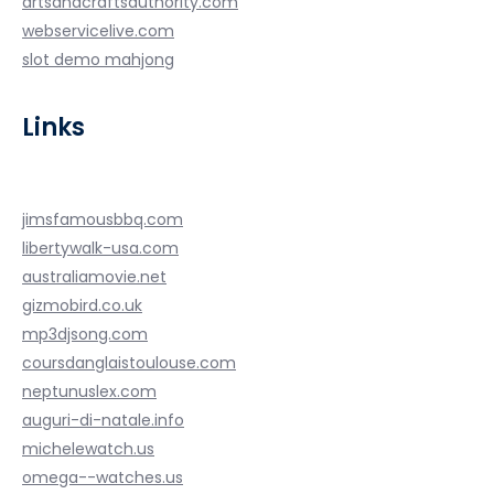
artsandcraftsauthority.com
webservicelive.com
slot demo mahjong
Links
jimsfamousbbq.com
libertywalk-usa.com
australiamovie.net
gizmobird.co.uk
mp3djsong.com
coursdanglaistoulouse.com
neptunuslex.com
auguri-di-natale.info
michelewatch.us
omega--watches.us