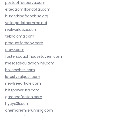
postcoffeebarva.com
elteatromilliondollar.com
burgerkingfranchise.org
vallarpadathamma.net
realworldsize.com
teknolama.com
productforbaby.com
orb-z.com
fosterscoachhousetavern.com
mesasdecultivoonline.com
boilersnbits.com
latestviralpost.com
newfreearticle.com
blitzpowerusa.com
gardenofeaten.com
hycys05.com
onemoremilerunning.com