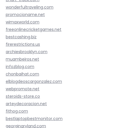
wonderfultraveling.com
promocioname.net
wimaxworld.com
freeonlinecricketgames.net
bestcashing.biz
firerestrictions.us
archiesbrooklyn.com
muambeiros.net
infozblog.com
chonbaihat.com
elblogdeoscargonzalez.com
webpromote.net
steroids-store.co
arteydecoracion.net
fithog.com
bestlaptopbestmonitor.com
georginaryland.com