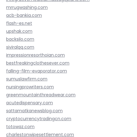
mrrugwashing.com
acb-bankia.com
flash-es.net
upshak.com
backsilo.com
siviralqq.com
impressionresorthoian.com
bestfreakingclothesever.com
falling-film-evaporator.com
sumuslawfirm.com
nursingprowriters.com
greenmountainthreadwear.com
acutedispensary.com
sattamatkanewsblog.com
cryptocurrencytradingcn.com
totowaz.com
charlestonwipesettlement.com