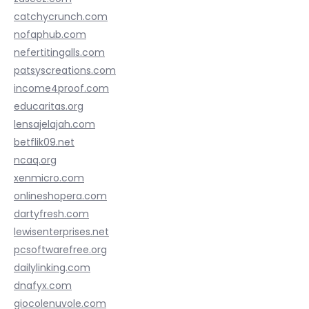
catchycrunch.com
nofaphub.com
nefertitingalls.com
patsyscreations.com
income4proof.com
educaritas.org
lensajelajah.com
betflik09.net
ncaq.org
xenmicro.com
onlineshopera.com
dartyfresh.com
lewisenterprises.net
pcsoftwarefree.org
dailylinking.com
dnafyx.com
giocolenuvole.com