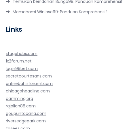
Temukan Keindahan Bunga99: Panduan Komprehensif
Memahami Winlose99: Panduan Komprehensif
Links
stagehubs.com
1x2forum.net
login99bet.com
secretcourtesans.com
onlinebahisforum1.com
chicagoheadline.com
camming.org
rajalion88.com
goupuntacana.com
riversedgepark.com
zaseez.com