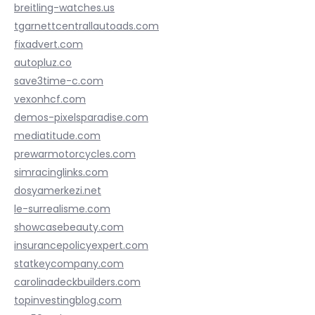
breitling-watches.us
tgarnettcentrallautoads.com
fixadvert.com
autopluz.co
save3time-c.com
vexonhcf.com
demos-pixelsparadise.com
mediatitude.com
prewarmotorcycles.com
simracinglinks.com
dosyamerkezi.net
le-surrealisme.com
showcasebeauty.com
insurancepolicyexpert.com
statkeycompany.com
carolinadeckbuilders.com
topinvestingblog.com