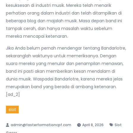
kesuksesan di industri musik. Mereka telah menarik
perhatian orang dalam industri dan telah ditampilkan di
beberapa blog dan majalah musik. Masa depan band ini
tampak cerah, dan hanya masalah waktu sebelum
mereka mencapai ketenaran.
Jika Anda belum pernah mendengar tentang Bandarlotre,
sekaranglah waktunya untuk memeriksanya. Dengan
suara mereka yang menular dan penampilan menawan,
band ini pasti akan memberikan kesan mendalam di
dunia musik. Waspadai Bandarlotre, karena mereka jelas
merupakan band yang berada di ambang ketenaran.
[ad_2]
slot
April 8, 2026
Slot
Gacor