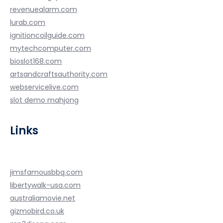
revenuealarm.com
lurab.com
ignitioncoilguide.com
mytechcomputer.com
bioslot168.com
artsandcraftsauthority.com
webservicelive.com
slot demo mahjong
Links
jimsfamousbbq.com
libertywalk-usa.com
australiamovie.net
gizmobird.co.uk