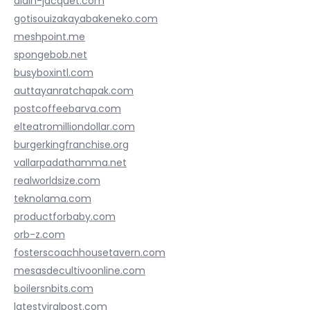
alain-jacquet.com
gotisouizakayabakeneko.com
meshpoint.me
spongebob.net
busyboxintl.com
auttayanratchapak.com
postcoffeebarva.com
elteatromilliondollar.com
burgerkingfranchise.org
vallarpadathamma.net
realworldsize.com
teknolama.com
productforbaby.com
orb-z.com
fosterscoachhousetavern.com
mesasdecultivoonline.com
boilersnbits.com
latestviralpost.com