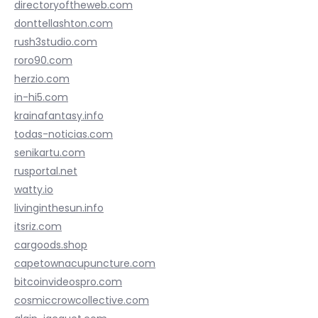
directoryoftheweb.com
donttellashton.com
rush3studio.com
roro90.com
herzio.com
in-hi5.com
krainafantasy.info
todas-noticias.com
senikartu.com
rusportal.net
watty.io
livinginthesun.info
itsriz.com
cargoods.shop
capetownacupuncture.com
bitcoinvideospro.com
cosmiccrowcollective.com