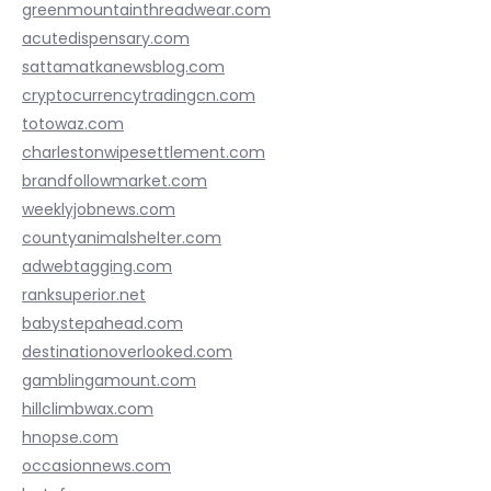
greenmountainthreadwear.com
acutedispensary.com
sattamatkanewsblog.com
cryptocurrencytradingcn.com
totowaz.com
charlestonwipesettlement.com
brandfollowmarket.com
weeklyjobnews.com
countyanimalshelter.com
adwebtagging.com
ranksuperior.net
babystepahead.com
destinationoverlooked.com
gamblingamount.com
hillclimbwax.com
hnopse.com
occasionnews.com