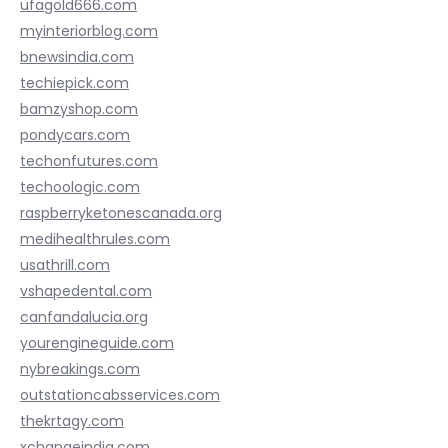
ufagold666.com
myinteriorblog.com
bnewsindia.com
techiepick.com
bamzyshop.com
pondycars.com
techonfutures.com
techoologic.com
raspberryketonescanada.org
medihealthrules.com
usathrill.com
vshapedental.com
canfandalucia.org
yourengineguide.com
nybreakings.com
outstationcabsservices.com
thekrtagy.com
xchangeindia.com