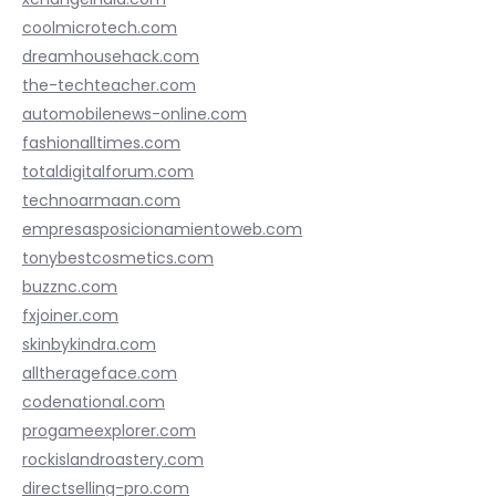
coolmicrotech.com
dreamhousehack.com
the-techteacher.com
automobilenews-online.com
fashionalltimes.com
totaldigitalforum.com
technoarmaan.com
empresasposicionamientoweb.com
tonybestcosmetics.com
buzznc.com
fxjoiner.com
skinbykindra.com
alltherageface.com
codenational.com
progameexplorer.com
rockislandroastery.com
directselling-pro.com