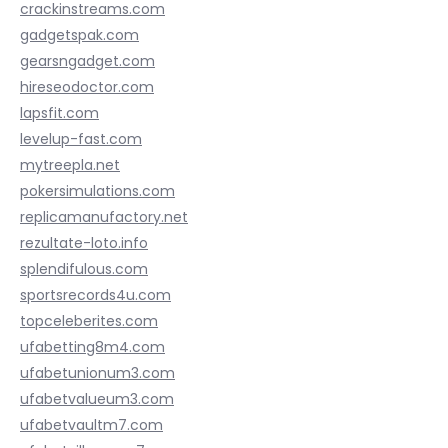
crackinstreams.com
gadgetspak.com
gearsngadget.com
hireseodoctor.com
lapsfit.com
levelup-fast.com
mytreepla.net
pokersimulations.com
replicamanufactory.net
rezultate-loto.info
splendifulous.com
sportsrecords4u.com
topceleberites.com
ufabetting8m4.com
ufabetunionum3.com
ufabetvalueum3.com
ufabetvaultm7.com