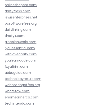
onlineshopera.com
dartyfresh.com
lewisenterprises.net
pcsoftwarefree.org
dailylinking.com
dnafyx.com
giocolenuvole.com
iyouessential.com
withloveamity.com
youlearncode.com
fxyatirim.com
abbuguide.com
technologyresult.com
webhostingoffers.org
whatszow.com
ehomeamerca.com
techintendo.com