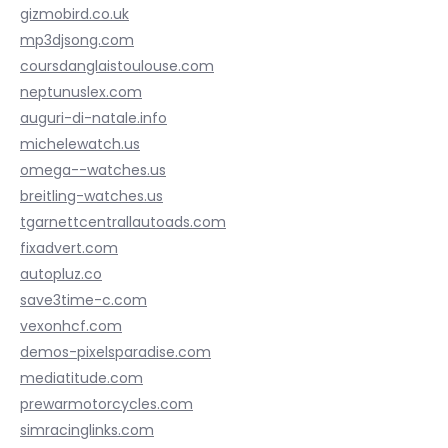
gizmobird.co.uk
mp3djsong.com
coursdanglaistoulouse.com
neptunuslex.com
auguri-di-natale.info
michelewatch.us
omega--watches.us
breitling-watches.us
tgarnettcentrallautoads.com
fixadvert.com
autopluz.co
save3time-c.com
vexonhcf.com
demos-pixelsparadise.com
mediatitude.com
prewarmotorcycles.com
simracinglinks.com