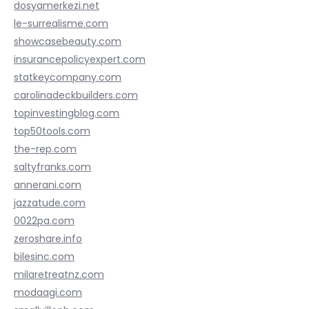
dosyamerkezi.net
le-surrealisme.com
showcasebeauty.com
insurancepolicyexpert.com
statkeycompany.com
carolinadeckbuilders.com
topinvestingblog.com
top50tools.com
the-rep.com
saltyfranks.com
annerani.com
jazzatude.com
0022pa.com
zeroshare.info
bilesinc.com
milaretreatnz.com
modaagi.com