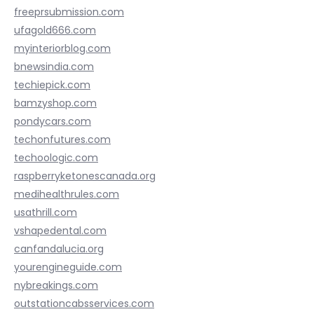
freeprsubmission.com
ufagold666.com
myinteriorblog.com
bnewsindia.com
techiepick.com
bamzyshop.com
pondycars.com
techonfutures.com
techoologic.com
raspberryketonescanada.org
medihealthrules.com
usathrill.com
vshapedental.com
canfandalucia.org
yourengineguide.com
nybreakings.com
outstationcabsservices.com