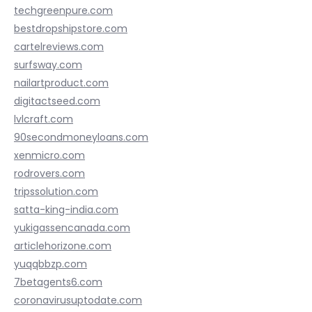
techgreenpure.com
bestdropshipstore.com
cartelreviews.com
surfsway.com
nailartproduct.com
digitactseed.com
lvlcraft.com
90secondmoneyloans.com
xenmicro.com
rodrovers.com
tripssolution.com
satta-king-india.com
yukigassencanada.com
articlehorizone.com
yuqqbbzp.com
7betagents6.com
coronavirusuptodate.com