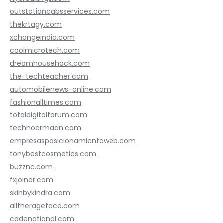
outstationcabsservices.com
thekrtagy.com
xchangeindia.com
coolmicrotech.com
dreamhousehack.com
the-techteacher.com
automobilenews-online.com
fashionalltimes.com
totaldigitalforum.com
technoarmaan.com
empresasposicionamientoweb.com
tonybestcosmetics.com
buzznc.com
fxjoiner.com
skinbykindra.com
alltherageface.com
codenational.com