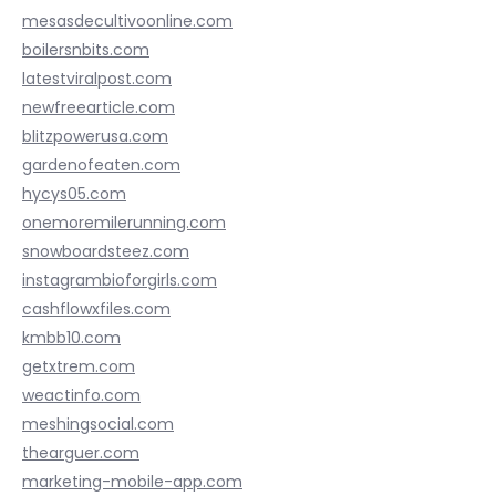
mesasdecultivoonline.com
boilersnbits.com
latestviralpost.com
newfreearticle.com
blitzpowerusa.com
gardenofeaten.com
hycys05.com
onemoremilerunning.com
snowboardsteez.com
instagrambioforgirls.com
cashflowxfiles.com
kmbb10.com
getxtrem.com
weactinfo.com
meshingsocial.com
thearguer.com
marketing-mobile-app.com