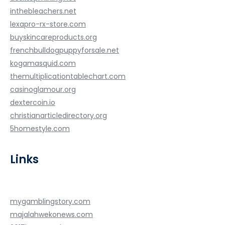
inthebleachers.net
lexapro-rx-store.com
buyskincareproducts.org
frenchbulldogpuppyforsale.net
kogamasquid.com
themultiplicationtablechart.com
casinoglamour.org
dextercoin.io
christianarticledirectory.org
5homestyle.com
Links
mygamblingstory.com
majalahwekonews.com