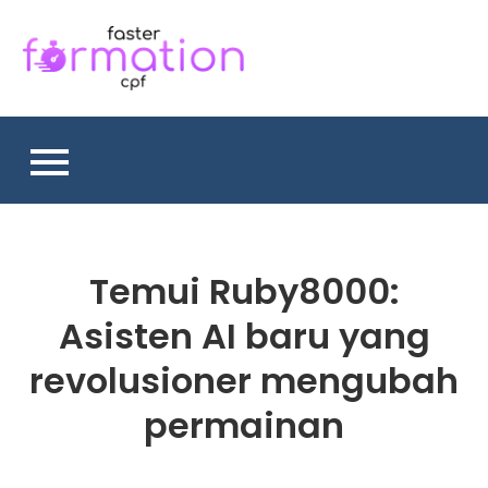
Skip
to
Slot Gacor Malam
content
Raih kemenangan besar
Ini dari PG Soft,
malam ini dengan slot X500
Slot X500 untuk
dari PG Soft tanpa risiko rugi.
Slot gacor ini menawarkan
Kemenangan
hasil yang memuaskan.
Tanpa Risiko
Temui Ruby8000:
Asisten AI baru yang
revolusioner mengubah
permainan