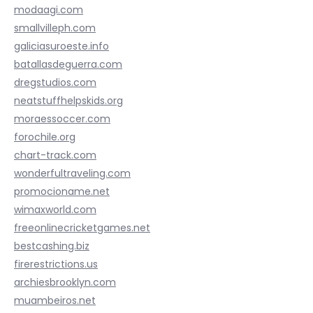
modaagi.com
smallvilleph.com
galiciasuroeste.info
batallasdeguerra.com
dregstudios.com
neatstuffhelpskids.org
moraessoccer.com
forochile.org
chart-track.com
wonderfultraveling.com
promocioname.net
wimaxworld.com
freeonlinecricketgames.net
bestcashing.biz
firerestrictions.us
archiesbrooklyn.com
muambeiros.net