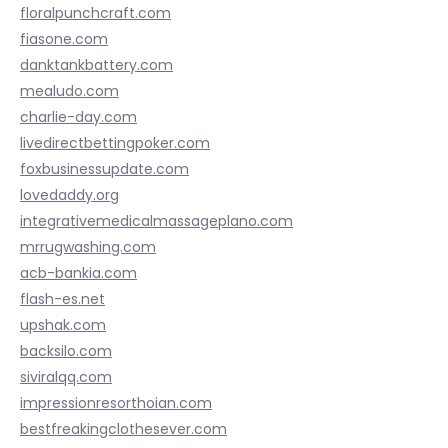
floralpunchcraft.com
fiasone.com
danktankbattery.com
mealudo.com
charlie-day.com
livedirectbettingpoker.com
foxbusinessupdate.com
lovedaddy.org
integrativemedicalmassageplano.com
mrrugwashing.com
acb-bankia.com
flash-es.net
upshak.com
backsilo.com
siviralqq.com
impressionresorthoian.com
bestfreakingclothesever.com