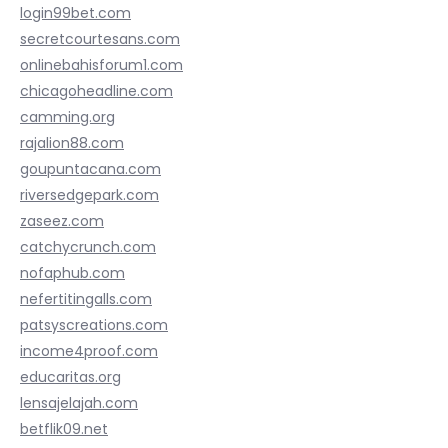
login99bet.com
secretcourtesans.com
onlinebahisforum1.com
chicagoheadline.com
camming.org
rajalion88.com
goupuntacana.com
riversedgepark.com
zaseez.com
catchycrunch.com
nofaphub.com
nefertitingalls.com
patsyscreations.com
income4proof.com
educaritas.org
lensajelajah.com
betflik09.net