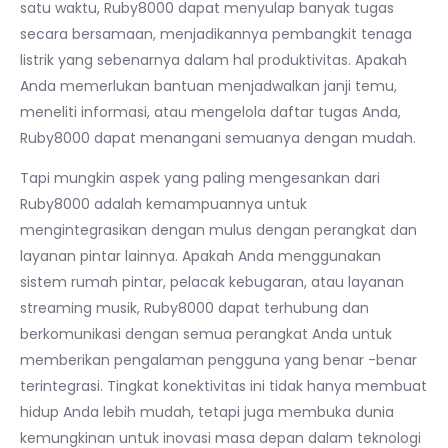
satu waktu, Ruby8000 dapat menyulap banyak tugas
secara bersamaan, menjadikannya pembangkit tenaga
listrik yang sebenarnya dalam hal produktivitas. Apakah
Anda memerlukan bantuan menjadwalkan janji temu,
meneliti informasi, atau mengelola daftar tugas Anda,
Ruby8000 dapat menangani semuanya dengan mudah.
Tapi mungkin aspek yang paling mengesankan dari
Ruby8000 adalah kemampuannya untuk
mengintegrasikan dengan mulus dengan perangkat dan
layanan pintar lainnya. Apakah Anda menggunakan
sistem rumah pintar, pelacak kebugaran, atau layanan
streaming musik, Ruby8000 dapat terhubung dan
berkomunikasi dengan semua perangkat Anda untuk
memberikan pengalaman pengguna yang benar -benar
terintegrasi. Tingkat konektivitas ini tidak hanya membuat
hidup Anda lebih mudah, tetapi juga membuka dunia
kemungkinan untuk inovasi masa depan dalam teknologi