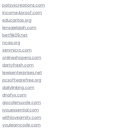
patsyscreations.com
income4proof.com
educaritas.org
lensajelajah.com
betflik09.net
ncaq.org
xenmicro.com
onlineshopera.com
dartyfresh.com
lewisenterprises.net
pcsoftwarefree.org
dailylinking.com
dnafyx.com
giocolenuvole.com
iyouessential.com
withloveamity.com
youlearncode.com