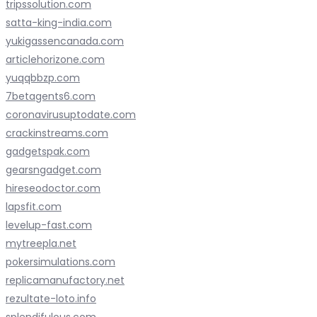
tripssolution.com
satta-king-india.com
yukigassencanada.com
articlehorizone.com
yuqqbbzp.com
7betagents6.com
coronavirusuptodate.com
crackinstreams.com
gadgetspak.com
gearsngadget.com
hireseodoctor.com
lapsfit.com
levelup-fast.com
mytreepla.net
pokersimulations.com
replicamanufactory.net
rezultate-loto.info