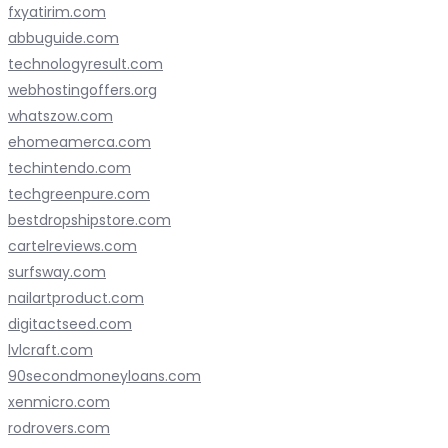
fxyatirim.com
abbuguide.com
technologyresult.com
webhostingoffers.org
whatszow.com
ehomeamerca.com
techintendo.com
techgreenpure.com
bestdropshipstore.com
cartelreviews.com
surfsway.com
nailartproduct.com
digitactseed.com
lvlcraft.com
90secondmoneyloans.com
xenmicro.com
rodrovers.com