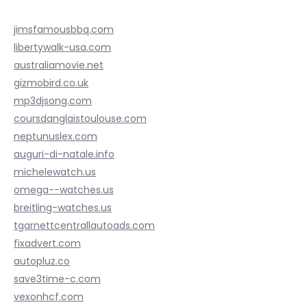
jimsfamousbbq.com
libertywalk-usa.com
australiamovie.net
gizmobird.co.uk
mp3djsong.com
coursdanglaistoulouse.com
neptunuslex.com
auguri-di-natale.info
michelewatch.us
omega--watches.us
breitling-watches.us
tgarnettcentrallautoads.com
fixadvert.com
autopluz.co
save3time-c.com
vexonhcf.com