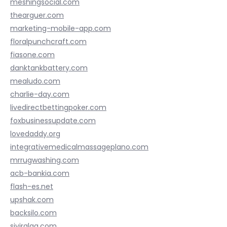
meshingsocial.com
thearguer.com
marketing-mobile-app.com
floralpunchcraft.com
fiasone.com
danktankbattery.com
mealudo.com
charlie-day.com
livedirectbettingpoker.com
foxbusinessupdate.com
lovedaddy.org
integrativemedicalmassageplano.com
mrrugwashing.com
acb-bankia.com
flash-es.net
upshak.com
backsilo.com
siviralqq.com