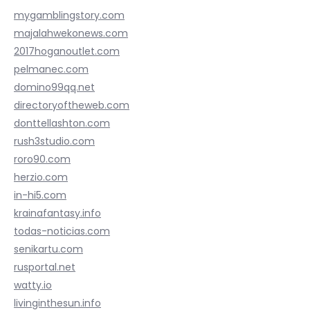
mygamblingstory.com
majalahwekonews.com
2017hoganoutlet.com
pelmanec.com
domino99qq.net
directoryoftheweb.com
donttellashton.com
rush3studio.com
roro90.com
herzio.com
in-hi5.com
krainafantasy.info
todas-noticias.com
senikartu.com
rusportal.net
watty.io
livinginthesun.info