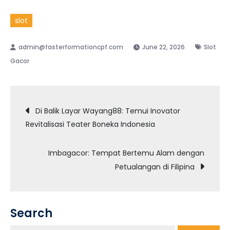
slot
June 22, 2026
Slot
Gacor
Post
Di Balik Layar Wayang88: Temui Inovator
Revitalisasi Teater Boneka Indonesia
navigation
Imbagacor: Tempat Bertemu Alam dengan
Petualangan di Filipina
Search