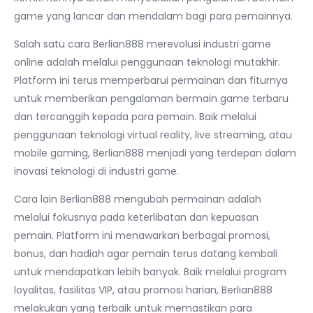
game yang lancar dan mendalam bagi para pemainnya.
Salah satu cara Berlian888 merevolusi industri game
online adalah melalui penggunaan teknologi mutakhir.
Platform ini terus memperbarui permainan dan fiturnya
untuk memberikan pengalaman bermain game terbaru
dan tercanggih kepada para pemain. Baik melalui
penggunaan teknologi virtual reality, live streaming, atau
mobile gaming, Berlian888 menjadi yang terdepan dalam
inovasi teknologi di industri game.
Cara lain Berlian888 mengubah permainan adalah
melalui fokusnya pada keterlibatan dan kepuasan
pemain. Platform ini menawarkan berbagai promosi,
bonus, dan hadiah agar pemain terus datang kembali
untuk mendapatkan lebih banyak. Baik melalui program
loyalitas, fasilitas VIP, atau promosi harian, Berlian888
melakukan yang terbaik untuk memastikan para