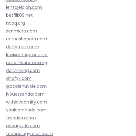
lensajelajah.com
betflik09.net
ncaq.org
xenmicro.com
onlineshopera.com
dartyfresh.com
lewisenterprises.net
pcsoftwarefree.org
dailylinking.com
dnafyx.com
giocolenuvole.com
iyouessential.com
withloveamity.com
youlearncode.com
fxyatirim.com
abbuguide.com
technologyresult.com