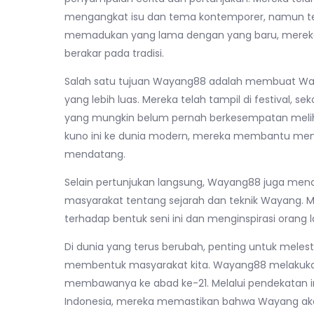
mengangkat isu dan tema kontemporer, namun tet
memadukan yang lama dengan yang baru, mereka
berakar pada tradisi.
Salah satu tujuan Wayang88 adalah membuat Way
yang lebih luas. Mereka telah tampil di festival,
yang mungkin belum pernah berkesempatan mel
kuno ini ke dunia modern, mereka membantu mema
mendatang.
Selain pertunjukan langsung, Wayang88 juga men
masyarakat tentang sejarah dan teknik Wayang. 
terhadap bentuk seni ini dan menginspirasi orang l
Di dunia yang terus berubah, penting untuk meles
membentuk masyarakat kita. Wayang88 melakukan 
membawanya ke abad ke-21. Melalui pendekatan i
Indonesia, mereka memastikan bahwa Wayang ak