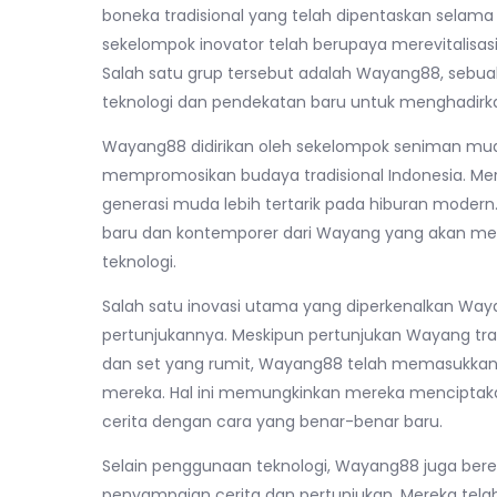
boneka tradisional yang telah dipentaskan selam
sekelompok inovator telah berupaya merevitalisa
Salah satu grup tersebut adalah Wayang88, se
teknologi dan pendekatan baru untuk menghadirk
Wayang88 didirikan oleh sekelompok seniman mu
mempromosikan budaya tradisional Indonesia. M
generasi muda lebih tertarik pada hiburan moder
baru dan kontemporer dari Wayang yang akan men
teknologi.
Salah satu inovasi utama yang diperkenalkan Way
pertunjukannya. Meskipun pertunjukan Wayang tra
dan set yang rumit, Wayang88 telah memasukkan p
mereka. Hal ini memungkinkan mereka menciptak
cerita dengan cara yang benar-benar baru.
Selain penggunaan teknologi, Wayang88 juga be
penyampaian cerita dan pertunjukan. Mereka telah