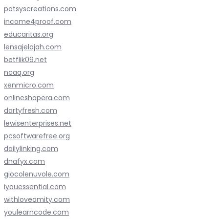
patsyscreations.com
income4proof.com
educaritas.org
lensajelajah.com
betflik09.net
ncaq.org
xenmicro.com
onlineshopera.com
dartyfresh.com
lewisenterprises.net
pcsoftwarefree.org
dailylinking.com
dnafyx.com
giocolenuvole.com
iyouessential.com
withloveamity.com
youlearncode.com